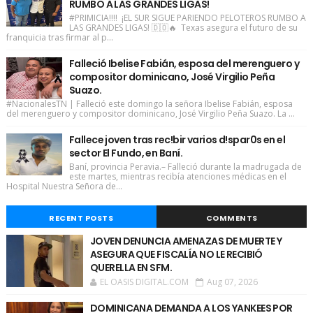
RUMBO A LAS GRANDES LIGAS!
#PRIMICIA!!!! ¡EL SUR SIGUE PARIENDO PELOTEROS RUMBO A
LAS GRANDES LIGAS! 🇩🇴🔥 Texas asegura el futuro de su
franquicia tras firmar al p...
Falleció Ibelise Fabián, esposa del merenguero y
compositor dominicano, José Virgilio Peña
Suazo.
#NacionalesTN | Falleció este domingo la señora Ibelise Fabián, esposa
del merenguero y compositor dominicano, José Virgilio Peña Suazo. La ...
Fallece joven tras rec!bir varios d!spar0s en el
sector El Fundo, en Baní.
Baní, provincia Peravia.– Falleció durante la madrugada de
este martes, mientras recibía atenciones médicas en el
Hospital Nuestra Señora de...
RECENT POSTS
COMMENTS
JOVEN DENUNCIA AMENAZAS DE MUERTE Y
ASEGURA QUE FISCALÍA NO LE RECIBIÓ
QUERELLA EN SFM.
EL OASIS DIGITAL.COM
Aug 07, 2026
DOMINICANA DEMANDA A LOS YANKEES POR