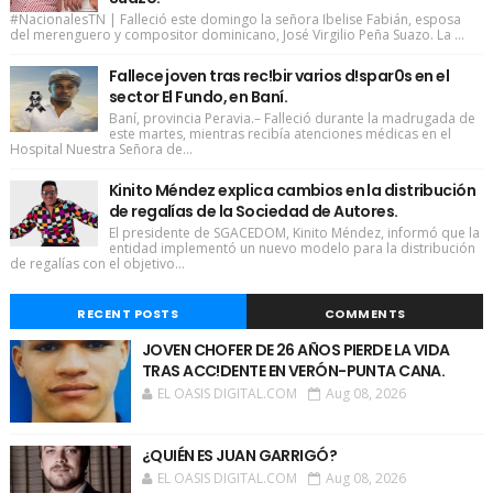
#NacionalesTN | Falleció este domingo la señora Ibelise Fabián, esposa
del merenguero y compositor dominicano, José Virgilio Peña Suazo. La ...
Fallece joven tras rec!bir varios d!spar0s en el
sector El Fundo, en Baní.
Baní, provincia Peravia.– Falleció durante la madrugada de
este martes, mientras recibía atenciones médicas en el
Hospital Nuestra Señora de...
Kinito Méndez explica cambios en la distribución
de regalías de la Sociedad de Autores.
El presidente de SGACEDOM, Kinito Méndez, informó que la
entidad implementó un nuevo modelo para la distribución
de regalías con el objetivo...
RECENT POSTS
COMMENTS
JOVEN CHOFER DE 26 AÑOS PIERDE LA VIDA
TRAS ACC!DENTE EN VERÓN-PUNTA CANA.
EL OASIS DIGITAL.COM
Aug 08, 2026
¿QUIÉN ES JUAN GARRIGÓ?
EL OASIS DIGITAL.COM
Aug 08, 2026