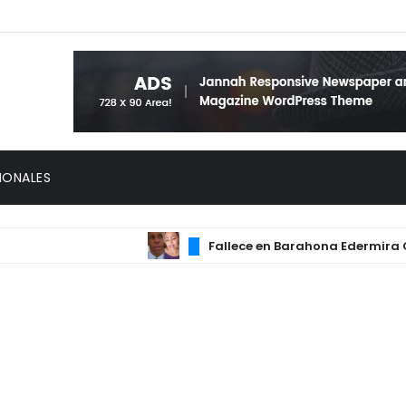
IONALES
Fallece en Barahona Edermira Cueva