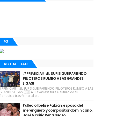
P2
ACTUALIDAD
#PRIMICIA!!!! ¡EL SUR SIGUE PARIENDO
PELOTEROS RUMBO A LAS GRANDES
LIGAS!
#PRIMICIA!!!! ¡EL SUR SIGUE PARIENDO PELOTEROS RUMBO A LAS
GRANDES LIGAS! 🇩🇴🔥 Texas asegura el futuro de su
franquicia tras firmar al p...
Falleció Ibelise Fabián, esposa del
merenguero y compositor dominicano,
José Virgilio Peña Suazo.