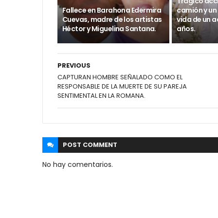
Trágico acc
Fallece en Barahona Edermira
camión y un
Cuevas, madre de los artistas
vida de un a
Héctor y Miguelina Santana.
años.
PREVIOUS
CAPTURAN HOMBRE SEÑALADO COMO EL
RESPONSABLE DE LA MUERTE DE SU PAREJA
SENTIMENTAL EN LA ROMANA.
POST
COMMENT
No hay comentarios.