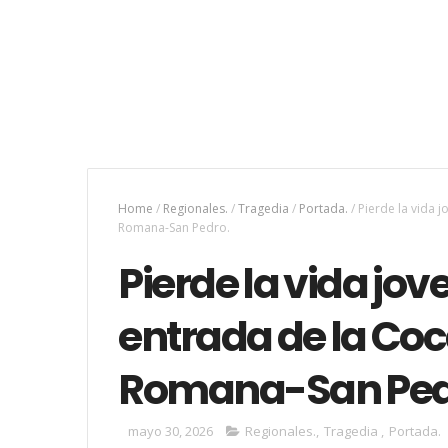
Home
/
Regionales.
/
Tragedia
/
Portada.
/
Pierde la vida j
Romana-San Pedro.
Pierde la vida jov
entrada de la Coc
Romana-San Ped
mayo 30, 2026
Regionales.
,
Tragedia
,
Portada.