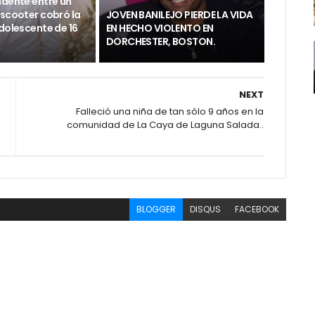
idente entre un
 scooter cobró la
JOVEN BANILEJO PIERDE LA VIDA
dolescente de 16
EN HECHO VIOLENTO EN
DORCHESTER, BOSTON.
NEXT
Falleció una niña de tan sólo 9 años en la
comunidad de La Caya de Laguna Salada..
BLOGGER
DISQUS
FACEBOOK