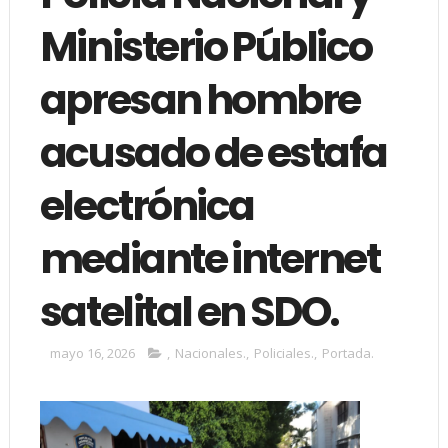
Ministerio Público
apresan hombre
acusado de estafa
electrónica
mediante internet
satelital en SDO.
mayo 16, 2026
,
Nacionales.
,
Policiales.
,
Portada.