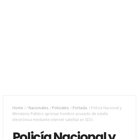
Home
/
/
Nacionales.
/
Policiales.
/
Portada.
/
Policía Nacional y
Ministerio Público apresan hombre acusado de estafa
electrónica mediante internet satelital en SDO.
Policía Nacional y