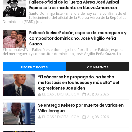
Fallece oficial de la Fuerza Aérea José Aníbal
Espinosa tras incidente en Nuevo Amanecer.
Santo Domingo Este - En el día de hoy se ha confirmado el
fallecimiento del oficial de la Fuerza Aérea de la República
Dominicana (FARD), Jo...
Falleció Ibelise Fabián, esposa del merenguero y
compositor dominicano, José Virgilio Peña
Suazo.
#NacionalesTN | Falleció este domingo la señora Ibelise Fabián, esposa
del merenguero y compositor dominicano, José Virgilio Peña Suazo. La ...
RECENT POSTS
COMMENTS
“El cáncer se ha propagado, ha hecho
metástasis en los huesos y más allá” del
expresidente Joe Biden
EL OASIS DIGITAL.COM
Aug 08, 2026
Se entrega Kekero por muerte de varias en
Villa Jaragua.
EL OASIS DIGITAL.COM
Aug 08, 2026