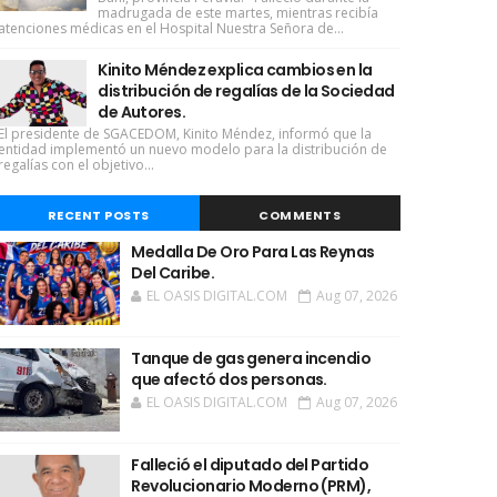
madrugada de este martes, mientras recibía
atenciones médicas en el Hospital Nuestra Señora de...
Kinito Méndez explica cambios en la
distribución de regalías de la Sociedad
de Autores.
El presidente de SGACEDOM, Kinito Méndez, informó que la
entidad implementó un nuevo modelo para la distribución de
regalías con el objetivo...
RECENT POSTS
COMMENTS
Medalla De Oro Para Las Reynas
Del Caribe.
EL OASIS DIGITAL.COM
Aug 07, 2026
Tanque de gas genera incendio
que afectó dos personas.
EL OASIS DIGITAL.COM
Aug 07, 2026
Falleció el diputado del Partido
Revolucionario Moderno (PRM),