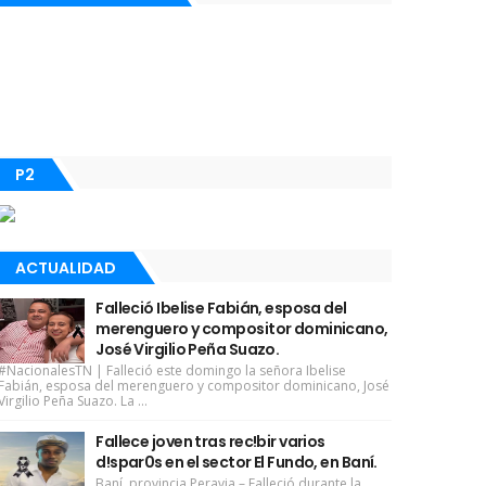
P2
ACTUALIDAD
Falleció Ibelise Fabián, esposa del
merenguero y compositor dominicano,
José Virgilio Peña Suazo.
#NacionalesTN | Falleció este domingo la señora Ibelise
Fabián, esposa del merenguero y compositor dominicano, José
Virgilio Peña Suazo. La ...
Fallece joven tras rec!bir varios
d!spar0s en el sector El Fundo, en Baní.
Baní, provincia Peravia.– Falleció durante la