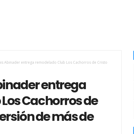
uis Abinader entrega remodelado Club Los Cachorros de Cristo
binader entrega
Los Cachorros de
versión de más de