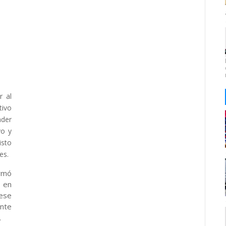
r al
tivo
ader
vo y
isto
es.
irmó
 en
ese
ante
.