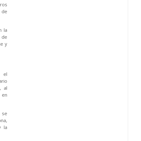
ros
 de
n la
s de
te y
 el
rio
 al
 en
n se
na,
y la