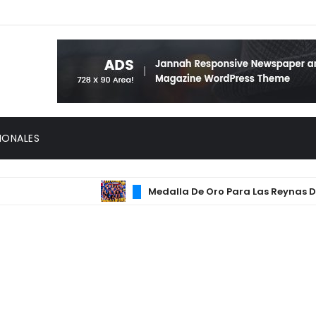
IONALES
Medalla De Oro Para Las Reynas Del Cari