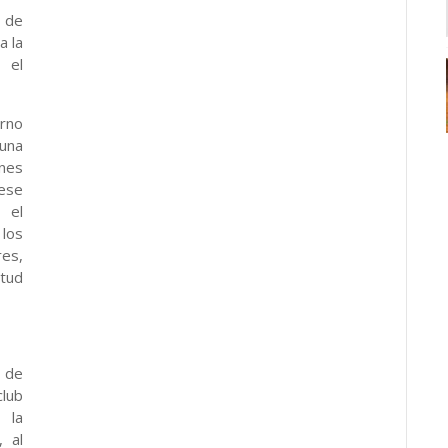
r de
a la
 el
rno
una
enes
ese
 el
los
es,
ntud
 de
club
 la
, al