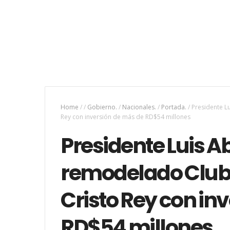
Home
/
/
Gobierno.
/
Nacionales.
/
Portada.
/
Presidente L
Rey con inversión de más de RD$54 millones
Presidente Luis A
remodelado Club 
Cristo Rey con in
RD$54 millones