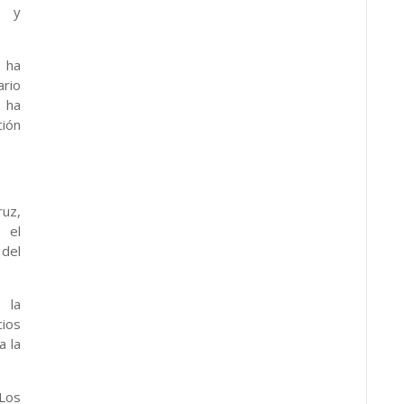
n y
 ha
rio
 ha
ión
ruz,
 el
del
 la
ios
a la
Los