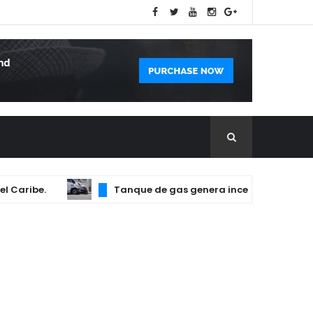
be.
Tanque de gas genera incendio que afectó dos