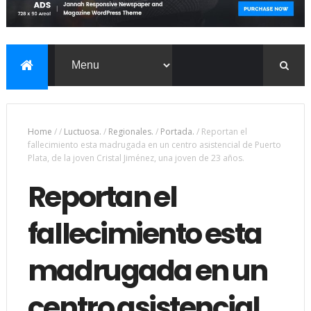
Home
/
/
Luctuosa.
/
Regionales.
/
Portada.
/
Reportan el
fallecimiento esta madrugada en un centro asistencial de Puerto
Plata, de la joven Cristal Jiménez, una joven de 23 años.
Reportan el
fallecimiento esta
madrugada en un
centro asistencial