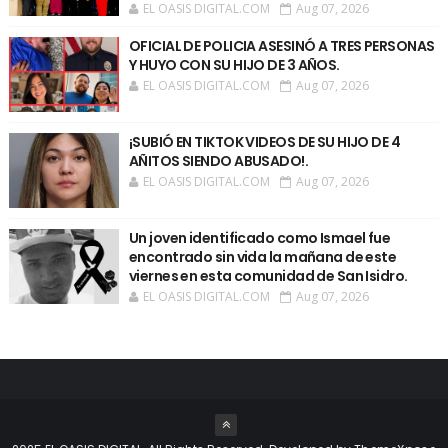
EL OASIS DIGITAL.COM
Aug 07, 2026
OFICIAL DE POLICIA ASESINÓ A TRES PERSONAS
Y HUYO CON SU HIJO DE 3 AÑOS.
EL OASIS DIGITAL.COM
Aug 07, 2026
¡SUBIÓ EN TIKTOK VIDEOS DE SU HIJO DE 4
AÑITOS SIENDO ABUSADO!.
EL OASIS DIGITAL.COM
Aug 07, 2026
Un joven identificado como Ismael fue
encontrado sin vida la mañana de este
viernes en esta comunidad de San Isidro.
EL OASIS DIGITAL.COM
Aug 07, 2026