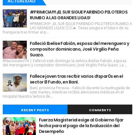
ACTUALIDAD
#PRIMICIA!!!! ¡EL SUR SIGUE PARIENDO PELOTEROS
RUMBO A LAS GRANDES LIGAS!
#PRIMICIA!!!! ¡EL SUR SIGUE PARIENDO PELOTEROS RUMBO A
LAS GRANDES LIGAS! 🇩🇴🔥 Texas asegura el futuro de su
franquicia tras firmar al p...
Falleció Ibelise Fabián, esposa del merenguero y
compositor dominicano, José Virgilio Peña
Suazo.
#NacionalesTN | Falleció este domingo la señora Ibelise Fabián, esposa
del merenguero y compositor dominicano, José Virgilio Peña Suazo. La ...
Fallece joven tras rec!bir varios d!spar0s en el
sector El Fundo, en Baní.
Baní, provincia Peravia.– Falleció durante la madrugada de
este martes, mientras recibía atenciones médicas en el
Hospital Nuestra Señora de...
RECENT POSTS
COMMENTS
Fuerza Magisterial exige al Gobierno fijar
fecha para el pago de la Evaluación del
Desempeño