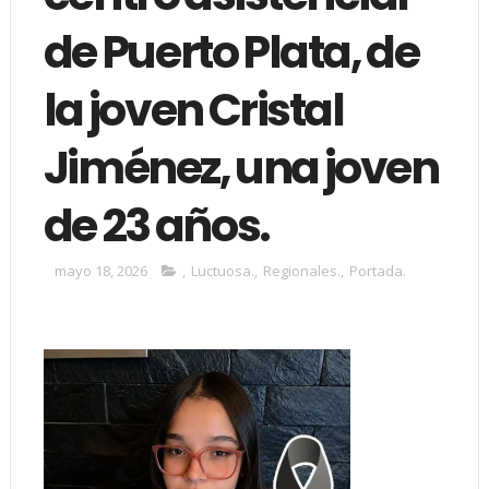
de Puerto Plata, de
la joven Cristal
Jiménez, una joven
de 23 años.
mayo 18, 2026
,
Luctuosa.
,
Regionales.
,
Portada.