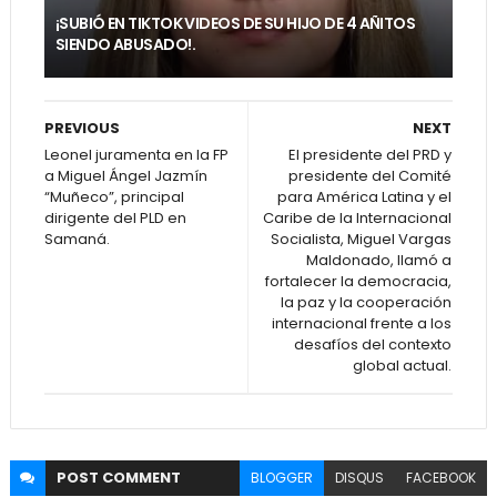
¡SUBIÓ EN TIKTOK VIDEOS DE SU HIJO DE 4 AÑITOS
SIENDO ABUSADO!.
PREVIOUS
NEXT
Leonel juramenta en la FP
El presidente del PRD y
a Miguel Ángel Jazmín
presidente del Comité
“Muñeco”, principal
para América Latina y el
dirigente del PLD en
Caribe de la Internacional
Samaná.
Socialista, Miguel Vargas
Maldonado, llamó a
fortalecer la democracia,
la paz y la cooperación
internacional frente a los
desafíos del contexto
global actual.
POST
COMMENT
BLOGGER
DISQUS
FACEBOOK