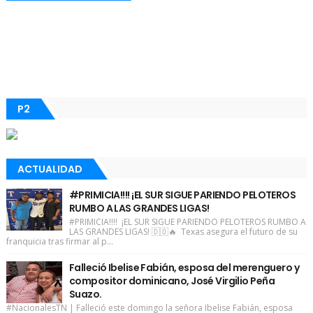
P2
ACTUALIDAD
#PRIMICIA!!!! ¡EL SUR SIGUE PARIENDO PELOTEROS
RUMBO A LAS GRANDES LIGAS!
#PRIMICIA!!!! ¡EL SUR SIGUE PARIENDO PELOTEROS RUMBO A
LAS GRANDES LIGAS! 🇩🇴🔥 Texas asegura el futuro de su
franquicia tras firmar al p...
Falleció Ibelise Fabián, esposa del merenguero y
compositor dominicano, José Virgilio Peña
Suazo.
#NacionalesTN | Falleció este domingo la señora Ibelise Fabián, esposa