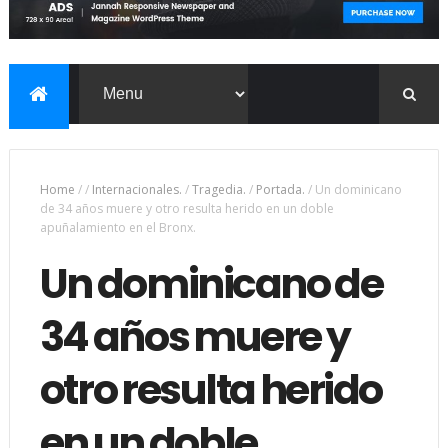
Home
/
/
Internacionales.
/
Tragedia.
/
Portada.
/
Un dominicano
de 34 años muere y otro resulta herido en un doble
apuñalamiento en el Bronx.
Un dominicano de
34 años muere y
otro resulta herido
en un doble