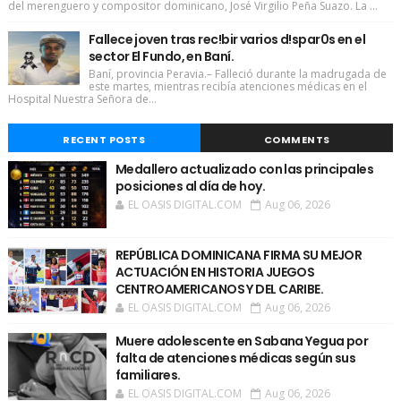
del merenguero y compositor dominicano, José Virgilio Peña Suazo. La ...
Fallece joven tras rec!bir varios d!spar0s en el
sector El Fundo, en Baní.
Baní, provincia Peravia.– Falleció durante la madrugada de
este martes, mientras recibía atenciones médicas en el
Hospital Nuestra Señora de...
RECENT POSTS
COMMENTS
Medallero actualizado con las principales
posiciones al día de hoy.
EL OASIS DIGITAL.COM
Aug 06, 2026
REPÚBLICA DOMINICANA FIRMA SU MEJOR
ACTUACIÓN EN HISTORIA JUEGOS
CENTROAMERICANOS Y DEL CARIBE.
EL OASIS DIGITAL.COM
Aug 06, 2026
Muere adolescente en Sabana Yegua por
falta de atenciones médicas según sus
familiares.
EL OASIS DIGITAL.COM
Aug 06, 2026