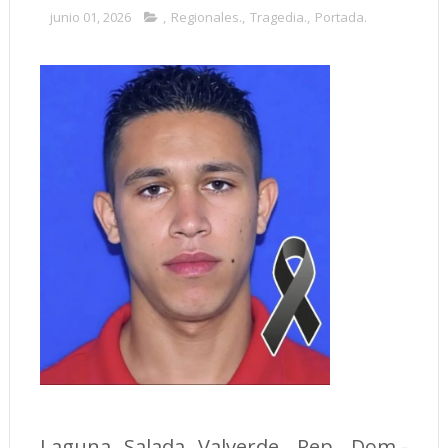
junio 01, 2026
,
Regionales.
,
Tragedia.
,
Portada.
Laguna Salada Valverde, Rep. Dom.-