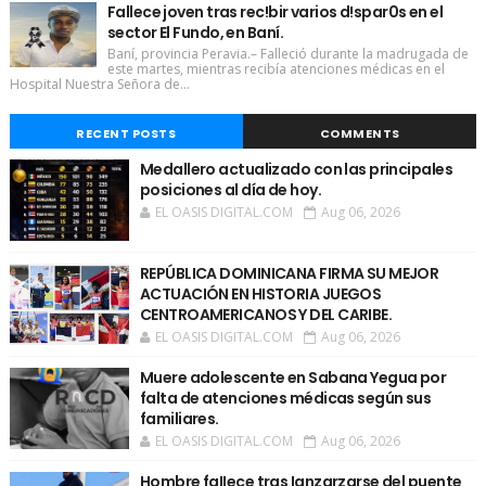
Fallece joven tras rec!bir varios d!spar0s en el
sector El Fundo, en Baní.
Baní, provincia Peravia.– Falleció durante la madrugada de
este martes, mientras recibía atenciones médicas en el
Hospital Nuestra Señora de...
RECENT POSTS
COMMENTS
Medallero actualizado con las principales
posiciones al día de hoy.
EL OASIS DIGITAL.COM
Aug 06, 2026
REPÚBLICA DOMINICANA FIRMA SU MEJOR
ACTUACIÓN EN HISTORIA JUEGOS
CENTROAMERICANOS Y DEL CARIBE.
EL OASIS DIGITAL.COM
Aug 06, 2026
Muere adolescente en Sabana Yegua por
falta de atenciones médicas según sus
familiares.
EL OASIS DIGITAL.COM
Aug 06, 2026
Hombre faIIece tras Ianzarzarse del puente