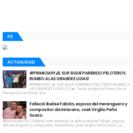
P2
ACTUALIDAD
#PRIMICIA!!!! ¡EL SUR SIGUE PARIENDO PELOTEROS
RUMBO A LAS GRANDES LIGAS!
#PRIMICIA!!!! ¡EL SUR SIGUE PARIENDO PELOTEROS RUMBO A
LAS GRANDES LIGAS! 🇩🇴🔥 Texas asegura el futuro de su
franquicia tras firmar al p...
Falleció Ibelise Fabián, esposa del merenguero y
compositor dominicano, José Virgilio Peña
Suazo.
#NacionalesTN | Falleció este domingo la señora Ibelise Fabián, esposa
del merenguero y compositor dominicano, José Virgilio Peña Suazo. La ...