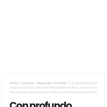
Home
/
/
Luctuosa.
/
Regionales.
/
Portada.
/
Con profundo pesar
recibimos la triste noticia del fallecimiento de Rudy, una persona
muy querida y apreciada por toda la comunidad de Monte Plata.
Con profundo