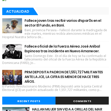
ACTUALIDAD
Fallece joven tras rec!bir varios d!spar0s en el
sector El Fundo, en Baní.
Baní, provincia Peravia.– Falleció durante la madrugada de
este martes, mientras recibía atenciones médicas en el
Hospital Nuestra Señora de...
Fallece oficial de la Fuerza Aérea José Aníbal
Espinosa tras incidente en Nuevo Amanecer.
Santo Domingo Este - En el día de hoy se ha confirmado el
fallecimiento del oficial de la Fuerza Aérea de la República
Dominicana (FARD), Jo...
PRM DEPOSITA PADRON DE 1,551,727 MILITANTES
ANTE LA JCE, LA CIFRA ES MENOR DE HACE TRES
AÑOS.
El Partido Revolucionario Moderno (PRM) depositó ante la Junta Central
Electoral (JCE) un padrón actualizado de 1,551,727 militantes, como p...
RECENT POSTS
COMMENTS
HALLAN MUJER SIN VIDA A ORILLAS DEL MAR