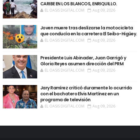
CARIBE EN LOS BLANCOS, ENRIQUILLO.
EL OASIS DIGITAL.COM
Aug 09, 2026
Joven muere tras deslizarse la motocicleta
que conducía en la carretera El Seibo-Higüey.
EL OASIS DIGITAL.COM
Aug 09, 2026
Presidente Luis Abinader, Juan Garrigó y
Gloria Reyes asumen dirección del PRM
EL OASIS DIGITAL.COM
Aug 09, 2026
Jary Ramírez criticó duramente lo ocurrido
con el bachatero Elvis Martínez en un
programa de televisión
EL OASIS DIGITAL.COM
Aug 09, 2026