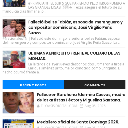
#PRIMICIA!!!! ¡EL SUR SIGUE PARIENDO PELOTEROS RUMBO A
LAS GRANDES LIGAS! 🇩🇴🔥 Texas asegura el futuro de su
franquicia tras firmar al p...
Falleció Ibelise Fabián, esposa del merenguero y
compositor dominicano, José Virgilio Peña
Suazo.
#NacionalesTN | Falleció este domingo la señora Ibelise Fabián, esposa
del merenguero y compositor dominicano, José Virgilio Peña Suazo. La ...
ULTIMAN A ENRIQUITO FRENTE AL COLEGIO DE LAS
MONJAS.
En la tarde de ayer jueves desconocidos ultimaron a tiros a
Enrique Jiménez Brito, mejor conocido como Enriquito. El
hecho ocurrió frente a...
RECENT POSTS
COMMENTS
Fallece en Barahona Edermira Cuevas, madre
de los artistas Héctor y Miguelina Santana.
EL OASIS DIGITAL.COM
Aug 05, 2026
Medallero oficial de Santo Domingo 2026.
EL OASIS DIGITAL.COM
Aug 05, 2026