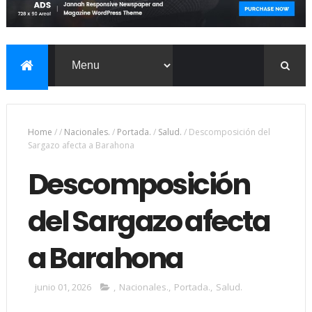
Home
/
/
Nacionales.
/
Portada.
/
Salud.
/
Descomposición del
Sargazo afecta a Barahona
Descomposición
del Sargazo afecta
a Barahona
junio 01, 2026
,
Nacionales.
,
Portada.
,
Salud.