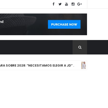
OBRE 2028: “NECESITAMOS ELEGIR A JD” .
Padre e hi