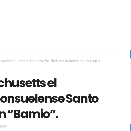
n Massachusetts el reconocido chef consuelense Santo Emilio
husetts el
consuelense Santo
n “Bamio”.
ada.