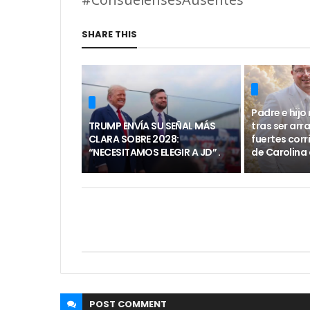
SHARE THIS
Padre e hij
TRUMP ENVÍA SU SEÑAL MÁS
tras ser arr
CLARA SOBRE 2028:
fuertes corr
“NECESITAMOS ELEGIR A JD” .
de Carolina 
POST
COMMENT