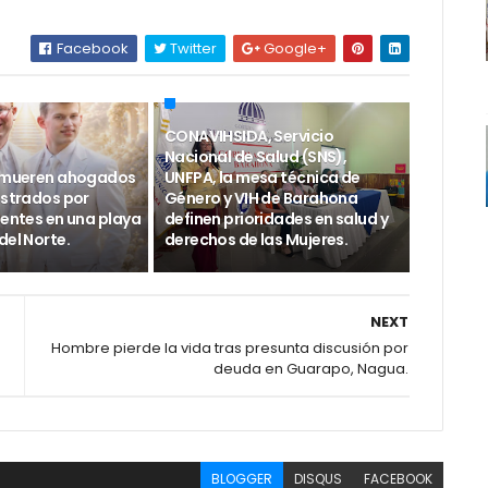
Facebook
Twitter
Google+
CONAVIHSIDA, Servicio
Nacional de Salud (SNS),
o mueren ahogados
UNFPA, la mesa técnica de
astrados por
Género y VIH de Barahona
ientes en una playa
definen prioridades en salud y
del Norte.
derechos de las Mujeres.
NEXT
Hombre pierde la vida tras presunta discusión por
deuda en Guarapo, Nagua.
BLOGGER
DISQUS
FACEBOOK