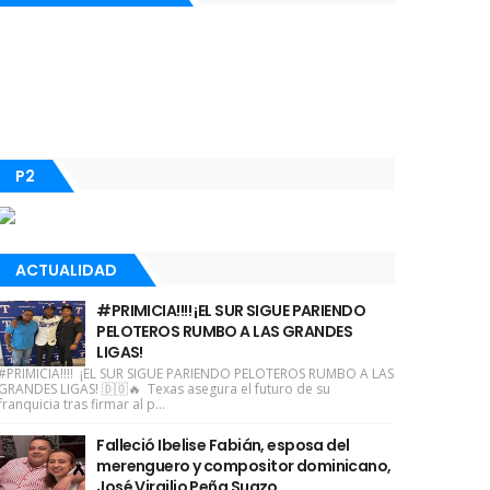
P2
ACTUALIDAD
#PRIMICIA!!!! ¡EL SUR SIGUE PARIENDO
PELOTEROS RUMBO A LAS GRANDES
LIGAS!
#PRIMICIA!!!! ¡EL SUR SIGUE PARIENDO PELOTEROS RUMBO A LAS
GRANDES LIGAS! 🇩🇴🔥 Texas asegura el futuro de su
franquicia tras firmar al p...
Falleció Ibelise Fabián, esposa del
merenguero y compositor dominicano,
José Virgilio Peña Suazo.