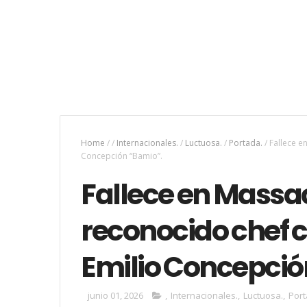
Home
/
/
Internacionales.
/
Luctuosa.
/
Portada.
/
Fallece e
Concepción “Bamio”.
Fallece en Massac
reconocido chef 
Emilio Concepció
junio 01, 2026
,
Internacionales.
,
Luctuosa.
,
Port