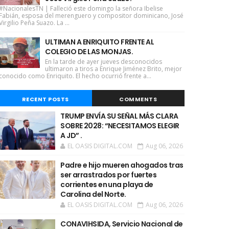
#NacionalesTN | Falleció este domingo la señora Ibelise
Fabián, esposa del merenguero y compositor dominicano, José
Virgilio Peña Suazo. La ...
ULTIMAN A ENRIQUITO FRENTE AL
COLEGIO DE LAS MONJAS.
En la tarde de ayer jueves desconocidos
ultimaron a tiros a Enrique Jiménez Brito, mejor
conocido como Enriquito. El hecho ocurrió frente a...
RECENT POSTS
COMMENTS
TRUMP ENVÍA SU SEÑAL MÁS CLARA
SOBRE 2028: “NECESITAMOS ELEGIR
A JD” .
EL OASIS DIGITAL.COM
Aug 06, 2026
Padre e hijo mueren ahogados tras
ser arrastrados por fuertes
corrientes en una playa de
Carolina del Norte.
EL OASIS DIGITAL.COM
Aug 06, 2026
CONAVIHSIDA, Servicio Nacional de