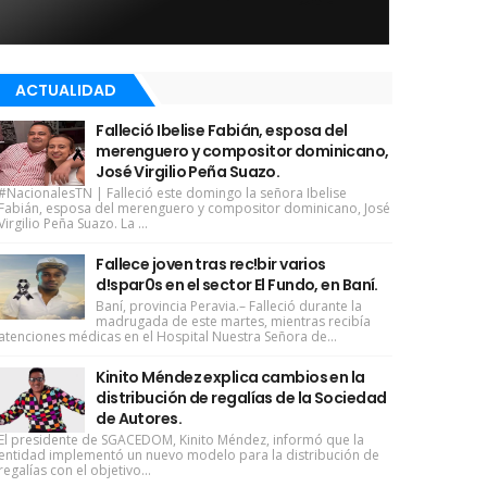
ACTUALIDAD
Falleció Ibelise Fabián, esposa del
merenguero y compositor dominicano,
José Virgilio Peña Suazo.
#NacionalesTN | Falleció este domingo la señora Ibelise
Fabián, esposa del merenguero y compositor dominicano, José
Virgilio Peña Suazo. La ...
Fallece joven tras rec!bir varios
d!spar0s en el sector El Fundo, en Baní.
Baní, provincia Peravia.– Falleció durante la
madrugada de este martes, mientras recibía
atenciones médicas en el Hospital Nuestra Señora de...
Kinito Méndez explica cambios en la
distribución de regalías de la Sociedad
de Autores.
El presidente de SGACEDOM, Kinito Méndez, informó que la
entidad implementó un nuevo modelo para la distribución de
regalías con el objetivo...