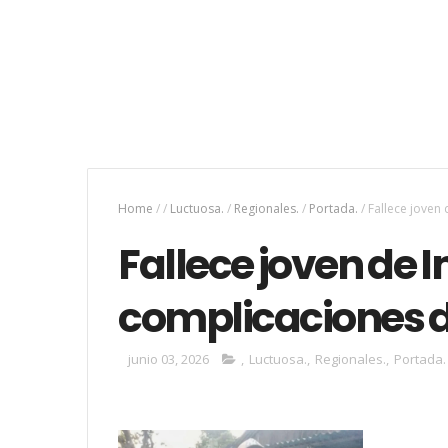
Home
/
/
Luctuosa.
/
Regionales.
/
Portada.
/
Fallece joven
Fallece joven de I
complicaciones d
junio 03, 2026
,
Luctuosa.
,
Regionales.
,
Portada.