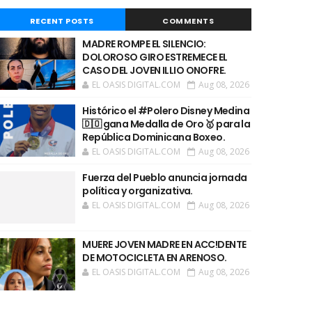
RECENT POSTS
COMMENTS
MADRE ROMPE EL SILENCIO:
DOLOROSO GIRO ESTREMECE EL
CASO DEL JOVEN ILLIO ONOFRE.
EL OASIS DIGITAL.COM
Aug 08, 2026
Histórico el #Polero Disney Medina
🇩🇴 gana Medalla de Oro 🥇 para la
República Dominicana Boxeo.
EL OASIS DIGITAL.COM
Aug 08, 2026
Fuerza del Pueblo anuncia jornada
política y organizativa.
EL OASIS DIGITAL.COM
Aug 08, 2026
MUERE JOVEN MADRE EN ACC!DENTE
DE MOTOCICLETA EN ARENOSO.
EL OASIS DIGITAL.COM
Aug 08, 2026