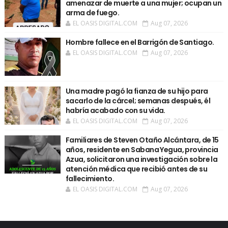
amenazar de muerte a una mujer; ocupan un
arma de fuego.
EL OASIS DIGITAL.COM
Aug 07, 2026
Hombre fallece en el Barrigón de Santiago.
EL OASIS DIGITAL.COM
Aug 07, 2026
Una madre pagó la fianza de su hijo para
sacarlo de la cárcel; semanas después, él
habría acabado con su vida.
EL OASIS DIGITAL.COM
Aug 07, 2026
Familiares de Steven Otaño Alcántara, de 15
años, residente en Sabana Yegua, provincia
Azua, solicitaron una investigación sobre la
atención médica que recibió antes de su
fallecimiento.
EL OASIS DIGITAL.COM
Aug 07, 2026