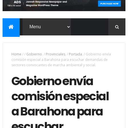
Home
/
/
Gobierno.
/
Provinciales.
/
Portada.
/
Gobierno envía
comisión especial a Barahona para escuchar demandas de
sectores convocantes de marcha ambiental y social.
Gobierno envía
comisión especial
a Barahona para
escuchar