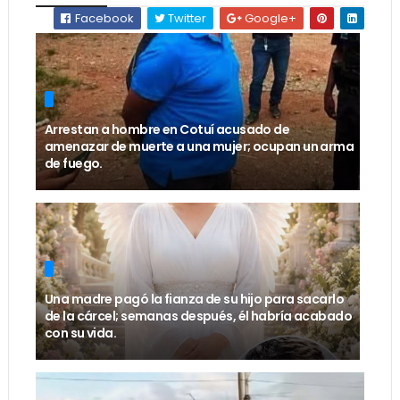
Facebook
Twitter
Google+
Arrestan a hombre en Cotuí acusado de
amenazar de muerte a una mujer; ocupan un arma
de fuego.
Una madre pagó la fianza de su hijo para sacarlo
de la cárcel; semanas después, él habría acabado
con su vida.