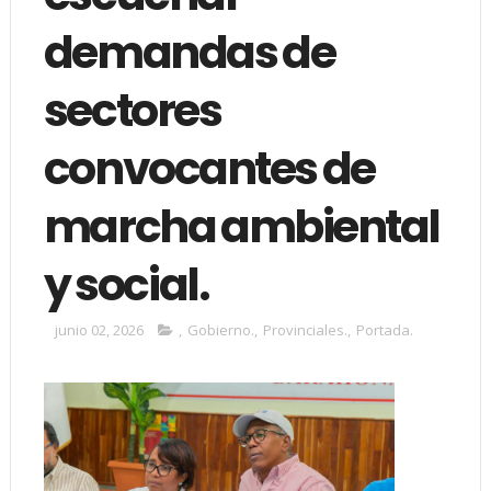
demandas de
sectores
convocantes de
marcha ambiental
y social.
junio 02, 2026
,
Gobierno.
,
Provinciales.
,
Portada.