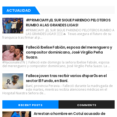
ACTUALIDAD
#PRIMICIA!!!! ¡EL SUR SIGUE PARIENDO PELOTEROS
RUMBO A LAS GRANDES LIGAS!
#PRIMICIA!!!! ¡EL SUR SIGUE PARIENDO PELOTEROS RUMBO A
LAS GRANDES LIGAS! 🇩🇴🔥 Texas asegura el futuro de su
franquicia tras firmar al p...
Falleció Ibelise Fabián, esposa del merenguero y
compositor dominicano, José Virgilio Peña
Suazo.
#NacionalesTN | Falleció este domingo la señora Ibelise Fabián, esposa
del merenguero y compositor dominicano, José Virgilio Peña Suazo. La ...
Fallece joven tras rec!bir varios d!spar0s en el
sector El Fundo, en Baní.
Baní, provincia Peravia.– Falleció durante la madrugada de
este martes, mientras recibía atenciones médicas en el
Hospital Nuestra Señora de...
RECENT POSTS
COMMENTS
Arrestan a hombre en Cotuí acusado de