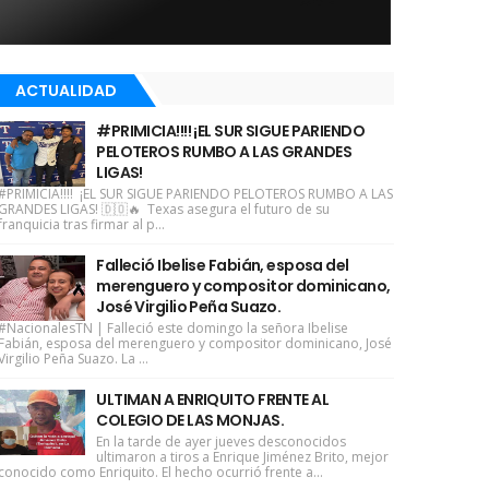
ACTUALIDAD
#PRIMICIA!!!! ¡EL SUR SIGUE PARIENDO
PELOTEROS RUMBO A LAS GRANDES
LIGAS!
#PRIMICIA!!!! ¡EL SUR SIGUE PARIENDO PELOTEROS RUMBO A LAS
GRANDES LIGAS! 🇩🇴🔥 Texas asegura el futuro de su
franquicia tras firmar al p...
Falleció Ibelise Fabián, esposa del
merenguero y compositor dominicano,
José Virgilio Peña Suazo.
#NacionalesTN | Falleció este domingo la señora Ibelise
Fabián, esposa del merenguero y compositor dominicano, José
Virgilio Peña Suazo. La ...
ULTIMAN A ENRIQUITO FRENTE AL
COLEGIO DE LAS MONJAS.
En la tarde de ayer jueves desconocidos
ultimaron a tiros a Enrique Jiménez Brito, mejor
conocido como Enriquito. El hecho ocurrió frente a...