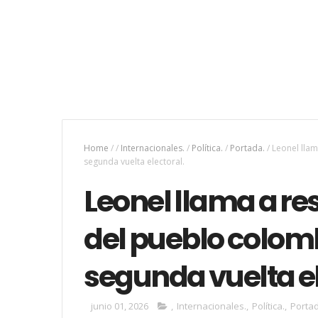
Home
/
/
Internacionales.
/
Política.
/
Portada.
/
Leonel llam
segunda vuelta electoral.
Leonel llama a re
del pueblo colomb
segunda vuelta el
junio 01, 2026
,
Internacionales.
,
Política.
,
Portad