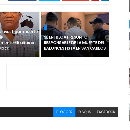
 investigan muerte
de
SE ENTREGA PRESUNTO
mente 65 años en
RESPONSABLE DE LA MUERTE DEL
 Moca.
BALONCESTISTA EN SAN CARLOS
BLOGGER
DISQUS
FACEBOOK