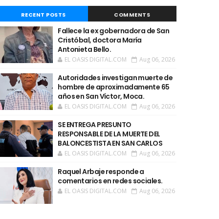
RECENT POSTS
COMMENTS
Fallece la ex gobernadora de San
Cristóbal, doctora María
Antonieta Bello.
EL OASIS DIGITAL.COM
Aug 06, 2026
Autoridades investigan muerte de
hombre de aproximadamente 65
años en San Víctor, Moca.
EL OASIS DIGITAL.COM
Aug 06, 2026
SE ENTREGA PRESUNTO
RESPONSABLE DE LA MUERTE DEL
BALONCESTISTA EN SAN CARLOS
EL OASIS DIGITAL.COM
Aug 06, 2026
Raquel Arbaje responde a
comentarios en redes sociales.
EL OASIS DIGITAL.COM
Aug 06, 2026