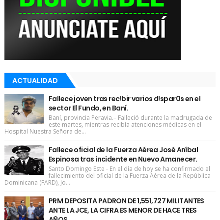
ACTUALIDAD
Fallece joven tras rec!bir varios d!spar0s en el
sector El Fundo, en Baní.
Baní, provincia Peravia.– Falleció durante la madrugada de
este martes, mientras recibía atenciones médicas en el
Hospital Nuestra Señora de...
Fallece oficial de la Fuerza Aérea José Aníbal
Espinosa tras incidente en Nuevo Amanecer.
Santo Domingo Este - En el día de hoy se ha confirmado el
fallecimiento del oficial de la Fuerza Aérea de la República
Dominicana (FARD), Jo...
PRM DEPOSITA PADRON DE 1,551,727 MILITANTES
ANTE LA JCE, LA CIFRA ES MENOR DE HACE TRES
AÑOS.