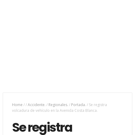
Home
/
/
Accidente.
/
Regionales.
/
Portada.
/
Se registra
volcadura de vehículo en la Avenida Costa Blanca.
Se registra