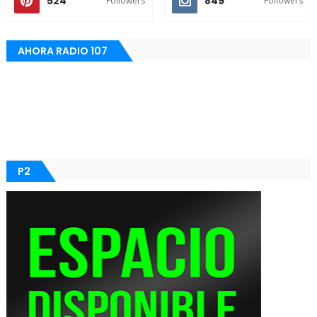
524
849
Followers
Followers
AHORA RADIO 107
P2