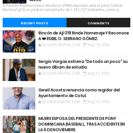
El Partido Revolucionario Moderno (PRM) depositó ante la Junta Central
Electoral (JCE) un padrón actualizado de 1,551,727 militantes, como p...
RECENT POSTS
COMMENTS
Rincón de Ají 019 Rinde Homenaje Y Reconoce
A ❤️ ESBEL O. SERRANO GÓMEZ.
EL OASIS DIGITAL.COM
Aug 10, 2026
Sergio Vargas estrena "De todo un poco" su
nuevo álbum de estudio.
EL OASIS DIGITAL.COM
Aug 10, 2026
Gewil Acosta renuncia como regidor del
Ayuntamiento de Cotuí.
EL OASIS DIGITAL.COM
Aug 10, 2026
MUERE ESPOSA DEL PRESIDENTE DE PONY
DOMINICANA BASEBALL, TRAS ACCIDENTE EN
LA 6 DE NOVIEMBRE.