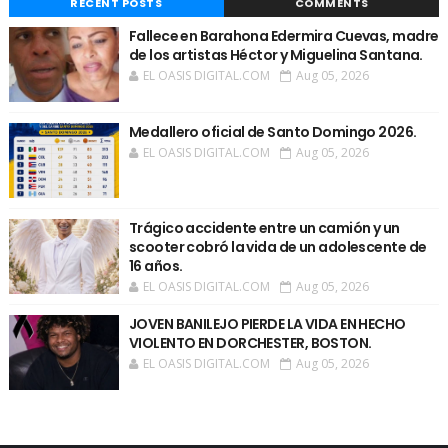
RECENT POSTS
COMMENTS
Fallece en Barahona Edermira Cuevas, madre
de los artistas Héctor y Miguelina Santana.
EL OASIS DIGITAL.COM
Aug 05, 2026
Medallero oficial de Santo Domingo 2026.
EL OASIS DIGITAL.COM
Aug 05, 2026
Trágico accidente entre un camión y un
scooter cobró la vida de un adolescente de
16 años.
EL OASIS DIGITAL.COM
Aug 05, 2026
JOVEN BANILEJO PIERDE LA VIDA EN HECHO
VIOLENTO EN DORCHESTER, BOSTON.
EL OASIS DIGITAL.COM
Aug 05, 2026