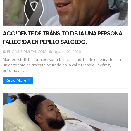
ACC!DENTE DE TRÁNSITO DEJA UNA PERSONA
FALLEC!DA EN PEPILLO SALCEDO.
EL OASIS DIGITAL.COM
agosto 05, 2026
Montecristi, R. D.– Una persona falleció la noche de este martes en
un acc!dente de tránsito ocurrido en la calle Manolo Tavárez,
próximo a ...
Read More