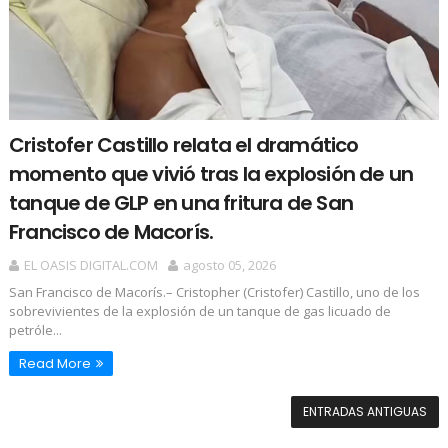
Cristofer Castillo relata el dramático
momento que vivió tras la explosión de un
tanque de GLP en una fritura de San
Francisco de Macorís.
EL OASIS DIGITAL.COM
agosto 05, 2026
San Francisco de Macorís.– Cristopher (Cristofer) Castillo, uno de los
sobrevivientes de la explosión de un tanque de gas licuado de
petróle...
Read More
ENTRADAS ANTIGUAS