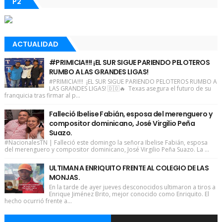
P2
ACTUALIDAD
#PRIMICIA!!!! ¡EL SUR SIGUE PARIENDO PELOTEROS
RUMBO A LAS GRANDES LIGAS!
#PRIMICIA!!!! ¡EL SUR SIGUE PARIENDO PELOTEROS RUMBO A
LAS GRANDES LIGAS! 🇩🇴🔥 Texas asegura el futuro de su
franquicia tras firmar al p...
Falleció Ibelise Fabián, esposa del merenguero y
compositor dominicano, José Virgilio Peña
Suazo.
#NacionalesTN | Falleció este domingo la señora Ibelise Fabián, esposa
del merenguero y compositor dominicano, José Virgilio Peña Suazo. La ...
ULTIMAN A ENRIQUITO FRENTE AL COLEGIO DE LAS
MONJAS.
En la tarde de ayer jueves desconocidos ultimaron a tiros a
Enrique Jiménez Brito, mejor conocido como Enriquito. El
hecho ocurrió frente a...