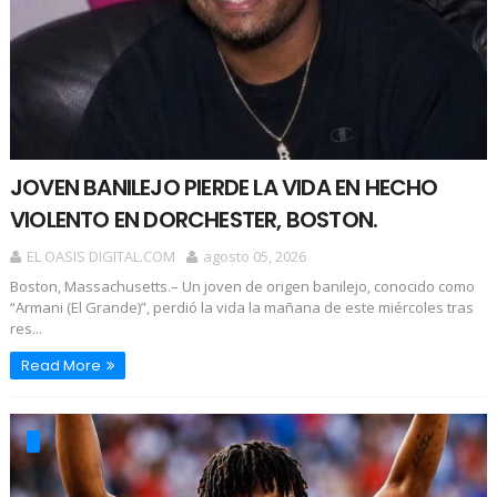
JOVEN BANILEJO PIERDE LA VIDA EN HECHO
VIOLENTO EN DORCHESTER, BOSTON.
EL OASIS DIGITAL.COM
agosto 05, 2026
Boston, Massachusetts.– Un joven de origen banilejo, conocido como
“Armani (El Grande)”, perdió la vida la mañana de este miércoles tras
res...
Read More