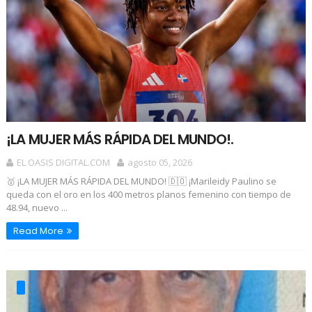
¡LA MUJER MÁS RÁPIDA DEL MUNDO!.
EL OASIS DIGITAL.COM
agosto 05, 2026
🥇 ¡LA MUJER MÁS RÁPIDA DEL MUNDO! 🇩🇴 ¡Marileidy Paulino se
queda con el oro en los 400 metros planos femenino con tiempo de
48.94, nuevo ...
Read More