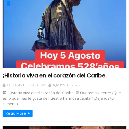
¡Historia viva en el corazón del Caribe.
EL OASIS DIGITAL.COM
agosto 05, 2026
🏛️ ¡Historia viva en el corazón del Caribe. 💬 Queremos leerte: ¿Qué
es lo que más te gusta de nuestra hermosa capital? ¡Déjanos tu
comenta...
Read More