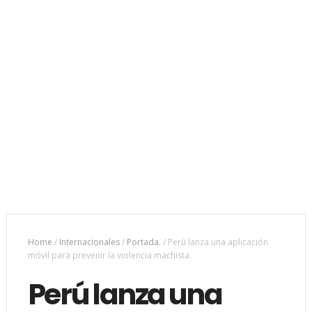
Home
/
Internacionales
/
Portada.
/
Perú lanza una aplicación
móvil para prevenir la violencia machista.
Perú lanza una