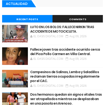
ACTUALIDAD
RECENT POSTS
COMMENTS
LUTO EN LOS BOLOS: FALLECE NIRKIN TRAS
ACC!DENTE DE MOTOCICLETA.
EL OASIS DIGITAL.COM
Aug 09, 2026
Fallece joven tras accidente ocurrido cerca
del Pica Pollo Carmen en Villa Central.
EL OASIS DIGITAL.COM
Aug 09, 2026
Campesinos de Salinas, Lemba y Saladillos
reclaman tierras ocupadas irregularmente
por el CAC.
EL OASIS DIGITAL.COM
Aug 09, 2026
Dos hermanos quedan sin signos vitales tras
ser atropellados mientras se desplazaban
en una pasola en Arenoso.