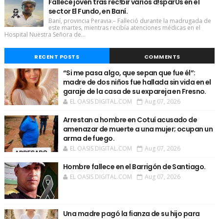
Fallece joven tras rec!bir varios d!spar0s en el
sector El Fundo, en Baní.
Baní, provincia Peravia.– Falleció durante la madrugada de
este martes, mientras recibía atenciones médicas en el
Hospital Nuestra Señora de...
RECENT POSTS
COMMENTS
“Si me pasa algo, que sepan que fue él”:
madre de dos niños fue hallada sin vida en el
garaje de la casa de su expareja en Fresno.
EL OASIS DIGITAL.COM
Aug 07, 2026
Arrestan a hombre en Cotuí acusado de
amenazar de muerte a una mujer; ocupan un
arma de fuego.
EL OASIS DIGITAL.COM
Aug 07, 2026
Hombre fallece en el Barrigón de Santiago.
EL OASIS DIGITAL.COM
Aug 07, 2026
Una madre pagó la fianza de su hijo para