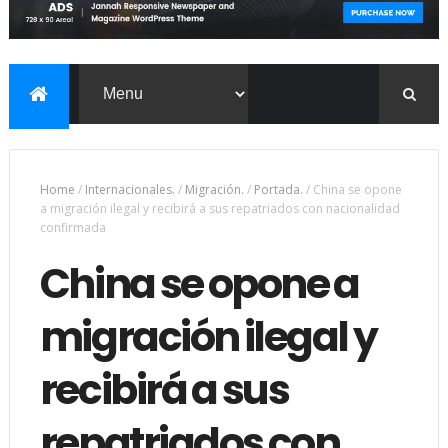
Home
/
Internacionales.
/
Migración.
/
Portada.
/
China se opone
a migración ilegal y recibirá a sus repatriados con nacionalidad
confirmada
China se opone a
migración ilegal y
recibirá a sus
repatriados con