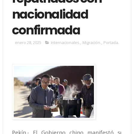
nacionalidad
confirmada
enero 28, 2025
Internacionales.
,
Migración.
,
Portada.
Pekín.- El Gobierno chino manifestó su