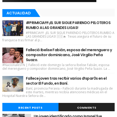
ACTUALIDAD
#PRIMICIA!!!! ¡EL SUR SIGUE PARIENDO PELOTEROS
RUMBO A LAS GRANDES LIGAS!
#PRIMICIA!!!! ¡EL SUR SIGUE PARIENDO PELOTEROS RUMBO A
LAS GRANDES LIGAS! 🇩🇴🔥 Texas asegura el futuro de su
franquicia tras firmar al p...
Falleció Ibelise Fabián, esposa del merenguero y
compositor dominicano, José Virgilio Peña
Suazo.
#NacionalesTN | Falleció este domingo la señora Ibelise Fabián, esposa
del merenguero y compositor dominicano, José Virgilio Peña Suazo. La ...
Fallece joven tras rec!bir varios d!spar0s en el
sector El Fundo, en Baní.
Baní, provincia Peravia.– Falleció durante la madrugada de
este martes, mientras recibía atenciones médicas en el
Hospital Nuestra Señora de...
RECENT POSTS
COMMENTS
Un joven identificado como Ismael fue