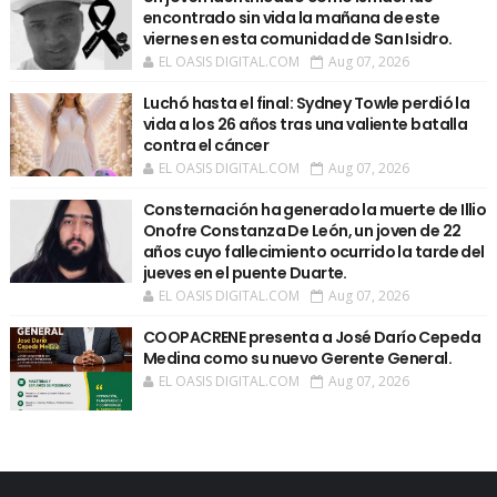
encontrado sin vida la mañana de este
viernes en esta comunidad de San Isidro.
EL OASIS DIGITAL.COM
Aug 07, 2026
Luchó hasta el final: Sydney Towle perdió la
vida a los 26 años tras una valiente batalla
contra el cáncer
EL OASIS DIGITAL.COM
Aug 07, 2026
Consternación ha generado la muerte de Illio
Onofre Constanza De León, un joven de 22
años cuyo fallecimiento ocurrido la tarde del
jueves en el puente Duarte.
EL OASIS DIGITAL.COM
Aug 07, 2026
COOPACRENE presenta a José Darío Cepeda
Medina como su nuevo Gerente General.
EL OASIS DIGITAL.COM
Aug 07, 2026