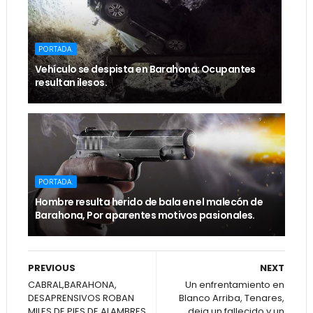
PORTADA.
Vehículo se despista en Barahona: Ocupantes
resultan ilesos.
PORTADA.
Hombre resulta herido de bala en el malecón de
Barahona, Por aparentes motivos pasionales.
PREVIOUS
NEXT
CABRAL,BARAHONA,
Un enfrentamiento en
DESAPRENSIVOS ROBAN
Blanco Arriba, Tenares,
MILES DE PIES DE ALAMBRES
deja un fallecido y un