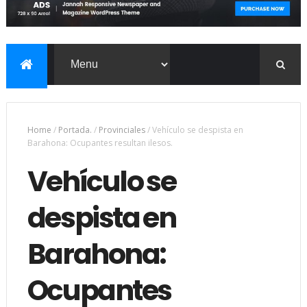
Home
/
Portada.
/
Provinciales
/
Vehículo se despista en
Barahona: Ocupantes resultan ilesos.
Vehículo se
despista en
Barahona:
Ocupantes