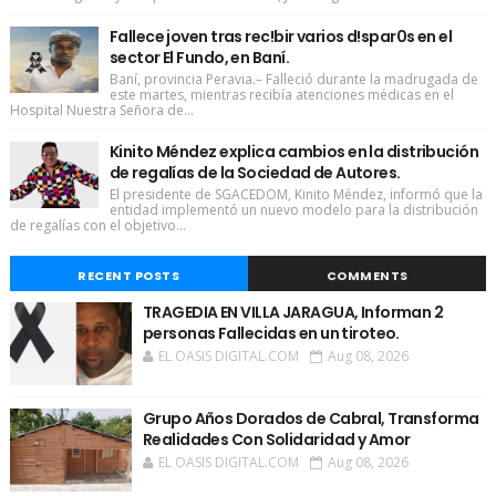
Fallece joven tras rec!bir varios d!spar0s en el
sector El Fundo, en Baní.
Baní, provincia Peravia.– Falleció durante la madrugada de
este martes, mientras recibía atenciones médicas en el
Hospital Nuestra Señora de...
Kinito Méndez explica cambios en la distribución
de regalías de la Sociedad de Autores.
El presidente de SGACEDOM, Kinito Méndez, informó que la
entidad implementó un nuevo modelo para la distribución
de regalías con el objetivo...
RECENT POSTS
COMMENTS
TRAGEDIA EN VILLA JARAGUA, Informan 2
personas Fallecidas en un tiroteo.
EL OASIS DIGITAL.COM
Aug 08, 2026
Grupo Años Dorados de Cabral, Transforma
Realidades Con Solidaridad y Amor
EL OASIS DIGITAL.COM
Aug 08, 2026