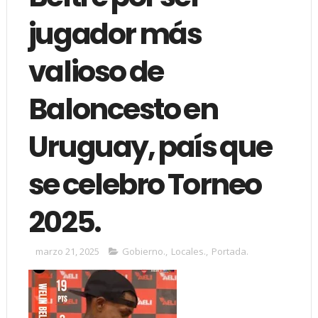
jugador más
valioso de
Baloncesto en
Uruguay, país que
se celebro Torneo
2025.
marzo 21, 2025
Gobierno.
,
Locales.
,
Portada.