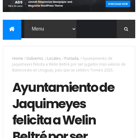
Home
/
Gobierno.
/
Locales.
/
Portada.
/
Ayuntamiento de
Jaquimeyes felicita a Welin Beltré por ser jugador más valioso de
Baloncesto en Uruguay, país que se celebro Torneo 2025.
Ayuntamiento de
Jaquimeyes
felicita a Welin
Beltré por ser