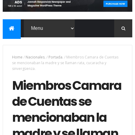
Home
/
Nacionales.
/
Portada.
/
Miembros Camara de Cuentas
se mencionaban la madre y se llaman rata, cucaracha y
sinvergüenza.
Miembros Camara
de Cuentas se
mencionaban la
madre y se llaman