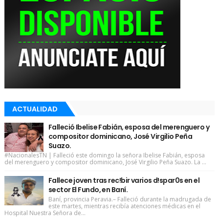
ACTUALIDAD
Falleció Ibelise Fabián, esposa del merenguero y
compositor dominicano, José Virgilio Peña
Suazo.
#NacionalesTN | Falleció este domingo la señora Ibelise Fabián, esposa
del merenguero y compositor dominicano, José Virgilio Peña Suazo. La ...
Fallece joven tras rec!bir varios d!spar0s en el
sector El Fundo, en Baní.
Baní, provincia Peravia.– Falleció durante la madrugada de
este martes, mientras recibía atenciones médicas en el
Hospital Nuestra Señora de...