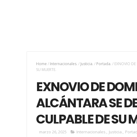
Home
/
Internacionales.
/
Justicia.
/
Portada.
/
EXNOVIO DE
SU MUERTE.
EXNOVIO DE DOM
ALCÁNTARA SE D
CULPABLE DE SU 
marzo 26, 2025
Internacionales.
,
Justicia.
,
Portad