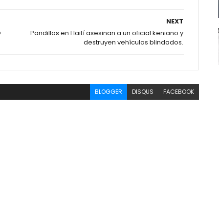
NEXT
O
Pandillas en Haití asesinan a un oficial keniano y
destruyen vehículos blindados.
BLOGGER
DISQUS
FACEBOOK