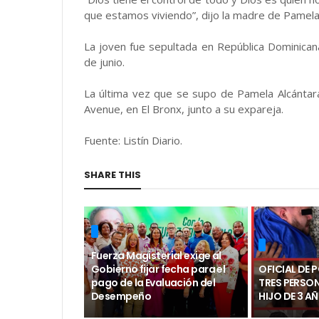
que estamos viviendo”, dijo la madre de Pamela,
La joven fue sepultada en República Dominicana
de junio.
La última vez que se supo de Pamela Alcántar
Avenue, en El Bronx, junto a su expareja.
Fuente: Listín Diario.
SHARE THIS
Fuerza Magisterial exige al
Gobierno fijar fecha para el
OFICIAL DE 
pago de la Evaluación del
TRES PERSO
Desempeño
HIJO DE 3 A