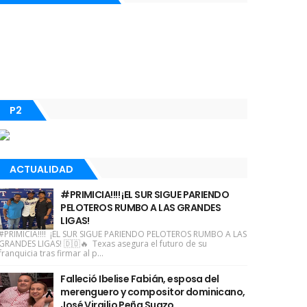
P2
ACTUALIDAD
#PRIMICIA!!!! ¡EL SUR SIGUE PARIENDO
PELOTEROS RUMBO A LAS GRANDES
LIGAS!
#PRIMICIA!!!! ¡EL SUR SIGUE PARIENDO PELOTEROS RUMBO A LAS
GRANDES LIGAS! 🇩🇴🔥 Texas asegura el futuro de su
franquicia tras firmar al p...
Falleció Ibelise Fabián, esposa del
merenguero y compositor dominicano,
José Virgilio Peña Suazo.