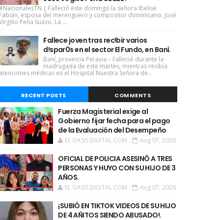
#NacionalesTN | Falleció este domingo la señora Ibelise
Fabián, esposa del merenguero y compositor dominicano, José
Virgilio Peña Suazo. La ...
Fallece joven tras rec!bir varios
d!spar0s en el sector El Fundo, en Baní.
Baní, provincia Peravia.– Falleció durante la
madrugada de este martes, mientras recibía
atenciones médicas en el Hospital Nuestra Señora de...
RECENT POSTS
COMMENTS
Fuerza Magisterial exige al
Gobierno fijar fecha para el pago
de la Evaluación del Desempeño
EL OASIS DIGITAL.COM
Aug 07, 2026
OFICIAL DE POLICIA ASESINÓ A TRES
PERSONAS Y HUYO CON SU HIJO DE 3
AÑOS.
EL OASIS DIGITAL.COM
Aug 07, 2026
¡SUBIÓ EN TIKTOK VIDEOS DE SU HIJO
DE 4 AÑITOS SIENDO ABUSADO!.