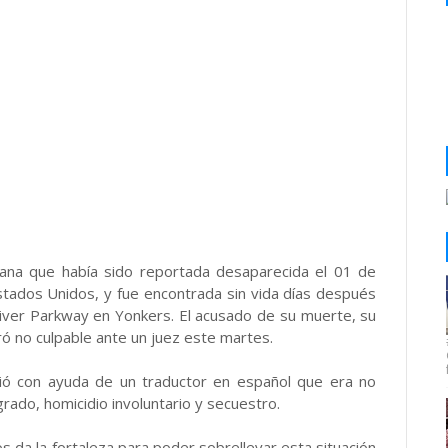
cana que había sido reportada desaparecida el 01 de
tados Unidos, y fue encontrada sin vida días después
River Parkway en Yonkers. El acusado de su muerte, su
ró no culpable ante un juez este martes.
ó con ayuda de un traductor en español que era no
rado, homicidio involuntario y secuestro.
os da la fortaleza para poder sobrellevar esta situación