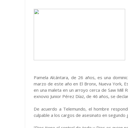
Pamela Alcántara, de 26 años, es una domini
marzo de este año en El Bronx, Nueva York, Es
en una maleta en un arroyo cerca de Saw Mill 
exnovio Junior Pérez Díaz, de 46 años, se decla
De acuerdo a Telemundo, el hombre respondi
culpable a los cargos de asesinato en segundo g
“Dios tiene el control de todo y Dios es quien n