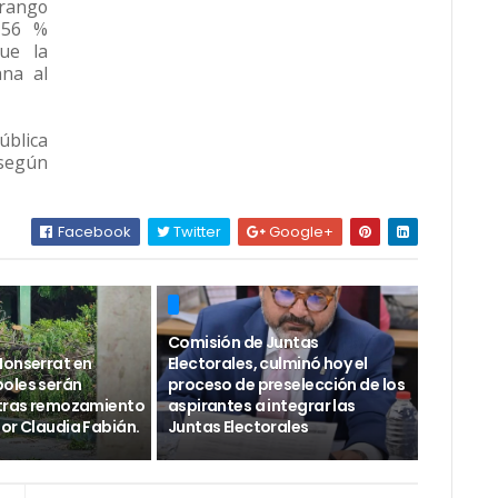
 rango
,56 %
ue la
ana al
ública
 según
Facebook
Twitter
Google+
Comisión de Juntas
Monserrat en
Electorales, culminó hoy el
oles serán
proceso de preselección de los
 tras remozamiento
aspirantes a integrar las
or Claudia Fabián.
Juntas Electorales