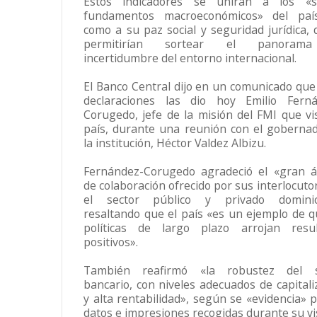
Estos indicadores se unirán a los «só
fundamentos macroeconómicos» del país
como a su paz social y seguridad jurídica, 
permitirían sortear el panoram
incertidumbre del entorno internacional.
El Banco Central dijo en un comunicado que
declaraciones las dio hoy Emilio Ferná
Corugedo, jefe de la misión del FMI que vis
país, durante una reunión con el goberna
la institución, Héctor Valdez Albizu.
Fernández-Corugedo agradeció el «gran 
de colaboración ofrecido por sus interlocuto
el sector público y privado dominic
resaltando que el país «es un ejemplo de q
políticas de largo plazo arrojan resul
positivos».
También reafirmó «la robustez del s
bancario, con niveles adecuados de capitali
y alta rentabilidad», según se «evidencia» p
datos e impresiones recogidas durante su vis