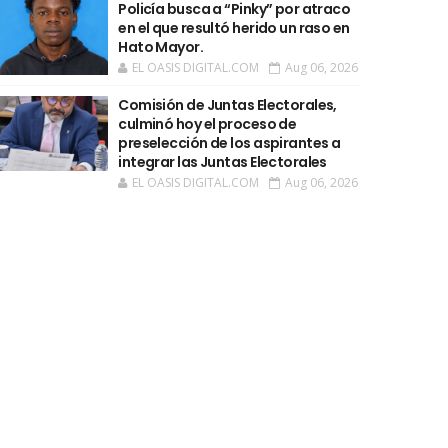
Policía busca a “Pinky” por atraco
en el que resultó herido un raso en
Hato Mayor.
EL OASIS DIGITAL.COM
Aug 06, 2026
Comisión de Juntas Electorales,
culminó hoy el proceso de
preselección de los aspirantes a
integrar las Juntas Electorales
EL OASIS DIGITAL.COM
Aug 06, 2026