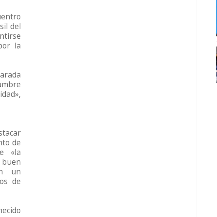
uentro
sil del
tirse
por la
parada
umbre
idad»,
stacar
nto de
e «la
 buen
on un
tos de
necido