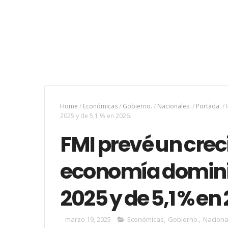
Home
/
Económicas
/
Gobierno.
/
Nacionales.
/
Portada.
/
2025 y de 5,1 % en 2026.
FMI prevé un crec
economía domini
2025 y de 5,1 % en
marzo 19, 2025
Económicas
,
Gobierno.
,
Naciona