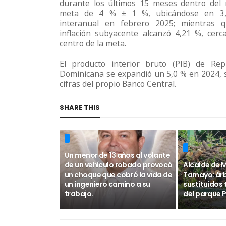
durante los últimos 15 meses dentro del
meta de 4 % ± 1 %, ubicándose en 3
interanual en febrero 2025; mientras q
inflación subyacente alcanzó 4,21 %, cerc
centro de la meta.
El producto interior bruto (PIB) de Rep
Dominicana se expandió un 5,0 % en 2024,
cifras del propio Banco Central.
SHARE THIS
Un menor de 13 años al volante
de un vehículo robado provocó
Alcalde de 
un choque que cobró la vida de
Tamayo: árb
un ingeniero camino a su
sustituidos
trabajo.
del parque P