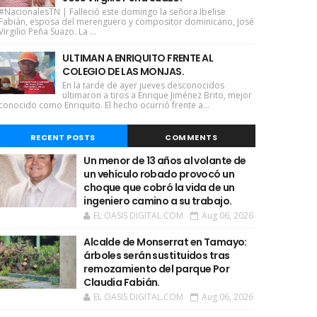
#NacionalesTN | Falleció este domingo la señora Ibelise
Fabián, esposa del merenguero y compositor dominicano, José
Virgilio Peña Suazo. La ...
ULTIMAN A ENRIQUITO FRENTE AL
COLEGIO DE LAS MONJAS.
En la tarde de ayer jueves desconocidos
ultimaron a tiros a Enrique Jiménez Brito, mejor
conocido como Enriquito. El hecho ocurrió frente a...
RECENT POSTS
COMMENTS
Un menor de 13 años al volante de
un vehículo robado provocó un
choque que cobró la vida de un
ingeniero camino a su trabajo.
EL OASIS DIGITAL.COM
Aug 06, 2026
Alcalde de Monserrat en Tamayo:
árboles serán sustituidos tras
remozamiento del parque Por
Claudia Fabián.
EL OASIS DIGITAL.COM
Aug 06, 2026