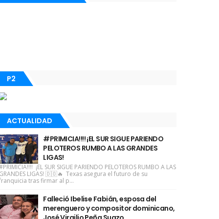
P2
ACTUALIDAD
#PRIMICIA!!!! ¡EL SUR SIGUE PARIENDO
PELOTEROS RUMBO A LAS GRANDES
LIGAS!
#PRIMICIA!!!! ¡EL SUR SIGUE PARIENDO PELOTEROS RUMBO A LAS
GRANDES LIGAS! 🇩🇴🔥 Texas asegura el futuro de su
franquicia tras firmar al p...
Falleció Ibelise Fabián, esposa del
merenguero y compositor dominicano,
José Virgilio Peña Suazo.