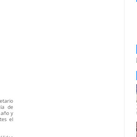
ario
mía de
 año y
tes el