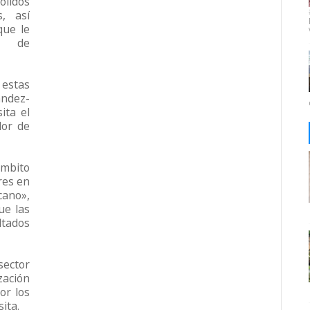
lidos
, así
que le
a de
 estas
ndez-
ita el
dor de
ámbito
res en
ano»,
ue las
tados
ector
zación
or los
ita.