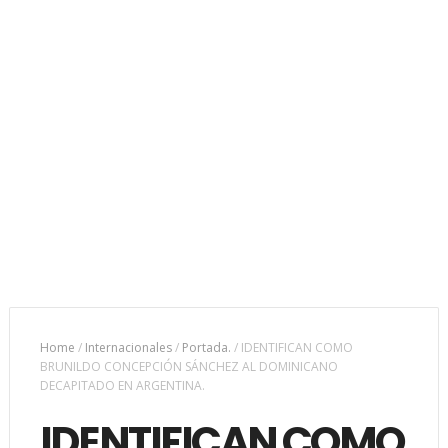
Home
/
Internacionales
/
Portada.
/
IDENTIFICAN COMO
BRUNILDO CONCEPCIÓN SÁNCHEZ AL DOMINICANO
DECAPITADO EN ARGENTINA.
IDENTIFICAN COMO