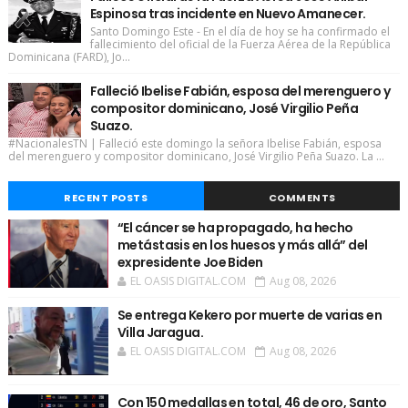
Espinosa tras incidente en Nuevo Amanecer.
Santo Domingo Este - En el día de hoy se ha confirmado el
fallecimiento del oficial de la Fuerza Aérea de la República
Dominicana (FARD), Jo...
Falleció Ibelise Fabián, esposa del merenguero y
compositor dominicano, José Virgilio Peña
Suazo.
#NacionalesTN | Falleció este domingo la señora Ibelise Fabián, esposa
del merenguero y compositor dominicano, José Virgilio Peña Suazo. La ...
RECENT POSTS
COMMENTS
“El cáncer se ha propagado, ha hecho
metástasis en los huesos y más allá” del
expresidente Joe Biden
EL OASIS DIGITAL.COM
Aug 08, 2026
Se entrega Kekero por muerte de varias en
Villa Jaragua.
EL OASIS DIGITAL.COM
Aug 08, 2026
Con 150 medallas en total, 46 de oro, Santo