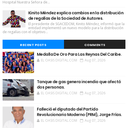
Hospital Nuestra Señora de...
Kinito Méndez explica cambios en la distribución
de regalías de la Sociedad de Autores.
El presidente de SGACEDOM, Kinito Méndez, informó que la
entidad implementó un nuevo modelo para la distribución
de regalías con el objetivo...
RECENT POSTS
COMMENTS
Medalla De Oro Para Las Reynas Del Caribe.
EL OASIS DIGITAL.COM
Aug 07, 2026
Tanque de gas genera incendio que afectó
dos personas.
EL OASIS DIGITAL.COM
Aug 07, 2026
Falleció el diputado del Partido
Revolucionario Moderno (PRM), Jorge Frías.
EL OASIS DIGITAL.COM
Aug 07, 2026