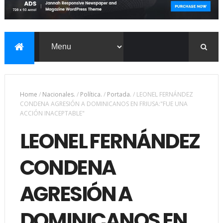
Home
/
Nacionales.
/
Política.
/
Portada.
/
LEONEL FERNÁNDEZ
CONDENA AGRESIÓN A DOMINICANOS EN FRIUSA:"FUE UNA
ACCIÓN INACEPTABLE"
LEONEL FERNÁNDEZ
CONDENA
AGRESIÓN A
DOMINICANOS EN