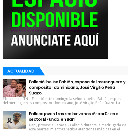
ACTUALIDAD
Falleció Ibelise Fabián, esposa del merenguero y
compositor dominicano, José Virgilio Peña
Suazo.
#NacionalesTN | Falleció este domingo la señora Ibelise Fabián, esposa
del merenguero y compositor dominicano, José Virgilio Peña Suazo. La ...
Fallece joven tras rec!bir varios d!spar0s en el
sector El Fundo, en Baní.
Baní, provincia Peravia.– Falleció durante la madrugada de
este martes, mientras recibía atenciones médicas en el