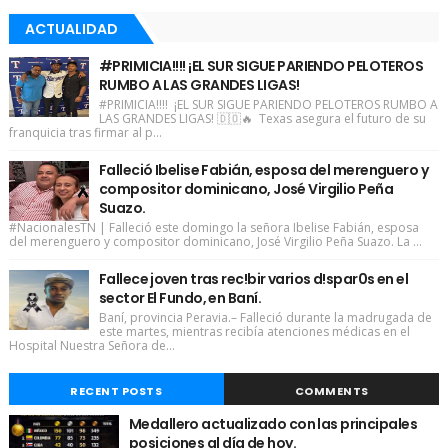
ACTUALIDAD
#PRIMICIA!!!! ¡EL SUR SIGUE PARIENDO PELOTEROS
RUMBO A LAS GRANDES LIGAS!
#PRIMICIA!!!! ¡EL SUR SIGUE PARIENDO PELOTEROS RUMBO A
LAS GRANDES LIGAS! 🇩🇴🔥 Texas asegura el futuro de su
franquicia tras firmar al p...
Falleció Ibelise Fabián, esposa del merenguero y
compositor dominicano, José Virgilio Peña
Suazo.
#NacionalesTN | Falleció este domingo la señora Ibelise Fabián, esposa
del merenguero y compositor dominicano, José Virgilio Peña Suazo. La ...
Fallece joven tras rec!bir varios d!spar0s en el
sector El Fundo, en Baní.
Baní, provincia Peravia.– Falleció durante la madrugada de
este martes, mientras recibía atenciones médicas en el
Hospital Nuestra Señora de...
RECENT POSTS
COMMENTS
Medallero actualizado con las principales
posiciones al día de hoy.