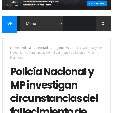
Home
/
Policiales.
/
Portada.
/
Regionales.
/
Policía Nacional y MP
investigan circunstancias del fallecimiento de joven en Villa
Hermosa.
Policía Nacional y
MP investigan
circunstancias del
fallecimiento de