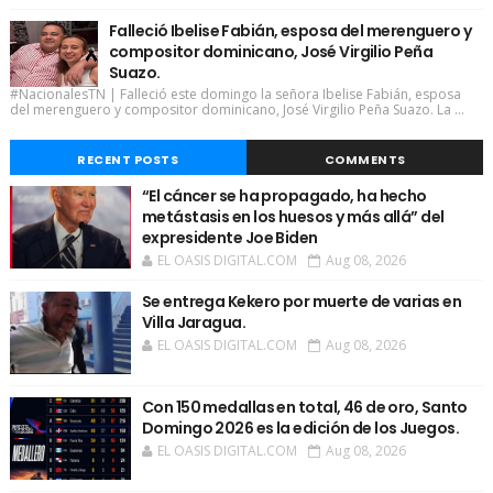
Falleció Ibelise Fabián, esposa del merenguero y
compositor dominicano, José Virgilio Peña
Suazo.
#NacionalesTN | Falleció este domingo la señora Ibelise Fabián, esposa
del merenguero y compositor dominicano, José Virgilio Peña Suazo. La ...
RECENT POSTS
COMMENTS
“El cáncer se ha propagado, ha hecho
metástasis en los huesos y más allá” del
expresidente Joe Biden
EL OASIS DIGITAL.COM
Aug 08, 2026
Se entrega Kekero por muerte de varias en
Villa Jaragua.
EL OASIS DIGITAL.COM
Aug 08, 2026
Con 150 medallas en total, 46 de oro, Santo
Domingo 2026 es la edición de los Juegos.
EL OASIS DIGITAL.COM
Aug 08, 2026