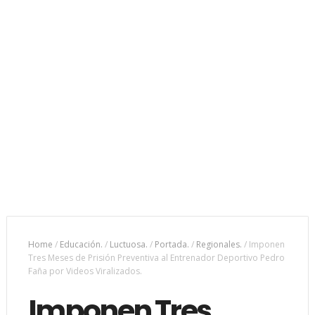
Home
/
Educación.
/
Luctuosa.
/
Portada.
/
Regionales.
/
Imponen
Tres Meses de Prisión Preventiva al Entrenador Deportivo Pedro
Faña por Videos Viralizados.
Imponen Tres