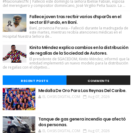
#NacionalesTN | Falleció este domingo la señora Ibelise Fabián, esposa
del merenguero y compositor dominicano, José Virgilio Peña Suazo. La ...
Fallece joven tras rec!bir varios d!spar0s en el
sector El Fundo, en Baní.
Baní, provincia Peravia.– Falleció durante la madrugada de
este martes, mientras recibía atenciones médicas en el
Hospital Nuestra Señora de...
Kinito Méndez explica cambios en la distribución
de regalías de la Sociedad de Autores.
El presidente de SGACEDOM, Kinito Méndez, informó que la
entidad implementó un nuevo modelo para la distribución
de regalías con el objetivo...
RECENT POSTS
COMMENTS
Medalla De Oro Para Las Reynas Del Caribe.
EL OASIS DIGITAL.COM
Aug 07, 2026
Tanque de gas genera incendio que afectó
dos personas.
EL OASIS DIGITAL.COM
Aug 07, 2026