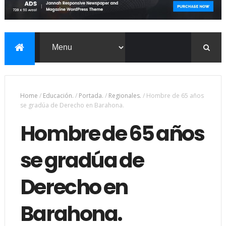
Home
/
Educación.
/
Portada.
/
Regionales.
/
Hombre de 65 años
se gradúa de Derecho en Barahona.
Hombre de 65 años
se gradúa de
Derecho en
Barahona.