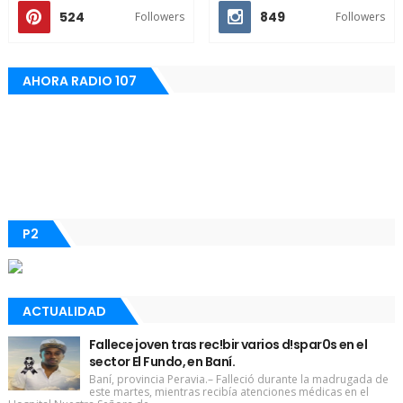
524
849
Followers
Followers
AHORA RADIO 107
P2
ACTUALIDAD
Fallece joven tras rec!bir varios d!spar0s en el
sector El Fundo, en Baní.
Baní, provincia Peravia.– Falleció durante la madrugada de
este martes, mientras recibía atenciones médicas en el