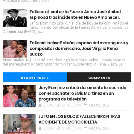
Hospital Nuestra Señora de...
Fallece oficial de la Fuerza Aérea José Aníbal
Espinosa tras incidente en Nuevo Amanecer.
Santo Domingo Este - En el día de hoy se ha confirmado el
fallecimiento del oficial de la Fuerza Aérea de la República
Dominicana (FARD), Jo...
Falleció Ibelise Fabián, esposa del merenguero y
compositor dominicano, José Virgilio Peña
Suazo.
#NacionalesTN | Falleció este domingo la señora Ibelise Fabián, esposa
del merenguero y compositor dominicano, José Virgilio Peña Suazo. La ...
RECENT POSTS
COMMENTS
Jary Ramírez criticó duramente lo ocurrido
con el bachatero Elvis Martínez en un
programa de televisión
EL OASIS DIGITAL.COM
Aug 09, 2026
LUTO EN LOS BOLOS: FALLECE NIRKIN TRAS
ACC!DENTE DE MOTOCICLETA.
EL OASIS DIGITAL.COM
Aug 09, 2026