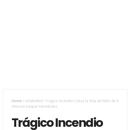
Home
/
Unlabelled
/
Trágico Incendio Cobra la Vida de Niño de 9
Años en Gaspar Hernández.
Trágico Incendio