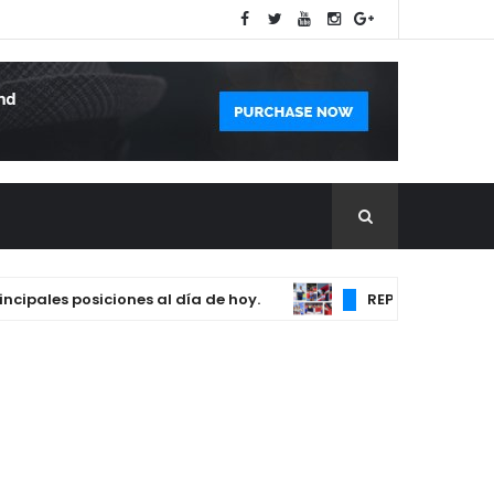
s posiciones al día de hoy.
REPÚBLICA DOMINICANA 