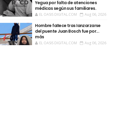
Yegua por falta de atenciones
médicas según sus familiares.
EL OASIS DIGITAL.COM
Aug 06, 2026
Hombre faIIece tras Ianzarzarse
del puente Juan Bosch fue por...
más
EL OASIS DIGITAL.COM
Aug 06, 2026