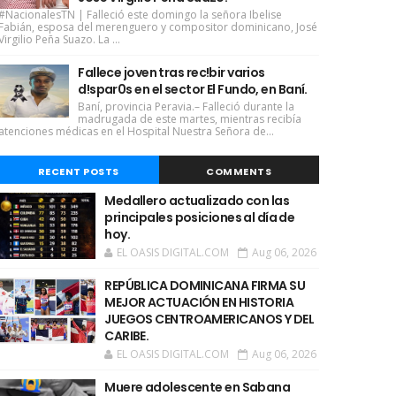
#NacionalesTN | Falleció este domingo la señora Ibelise
Fabián, esposa del merenguero y compositor dominicano, José
Virgilio Peña Suazo. La ...
Fallece joven tras rec!bir varios
d!spar0s en el sector El Fundo, en Baní.
Baní, provincia Peravia.– Falleció durante la
madrugada de este martes, mientras recibía
atenciones médicas en el Hospital Nuestra Señora de...
RECENT POSTS
COMMENTS
Medallero actualizado con las
principales posiciones al día de
hoy.
EL OASIS DIGITAL.COM
Aug 06, 2026
REPÚBLICA DOMINICANA FIRMA SU
MEJOR ACTUACIÓN EN HISTORIA
JUEGOS CENTROAMERICANOS Y DEL
CARIBE.
EL OASIS DIGITAL.COM
Aug 06, 2026
Muere adolescente en Sabana