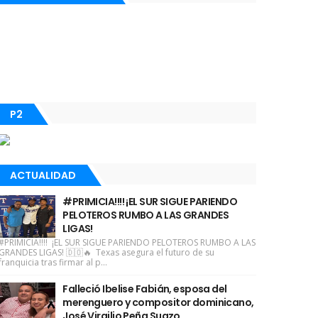
P2
ACTUALIDAD
#PRIMICIA!!!! ¡EL SUR SIGUE PARIENDO
PELOTEROS RUMBO A LAS GRANDES
LIGAS!
#PRIMICIA!!!! ¡EL SUR SIGUE PARIENDO PELOTEROS RUMBO A LAS
GRANDES LIGAS! 🇩🇴🔥 Texas asegura el futuro de su
franquicia tras firmar al p...
Falleció Ibelise Fabián, esposa del
merenguero y compositor dominicano,
José Virgilio Peña Suazo.