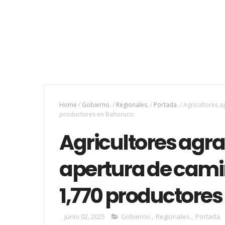
Home
/
Gobierno.
/
Regionales.
/
Portada.
/
Agricultores 
productores en Bahoruco.
Agricultores agr
apertura de cami
1,770 productores
junio 02, 2025
Gobierno.
,
Regionales.
,
Portada.