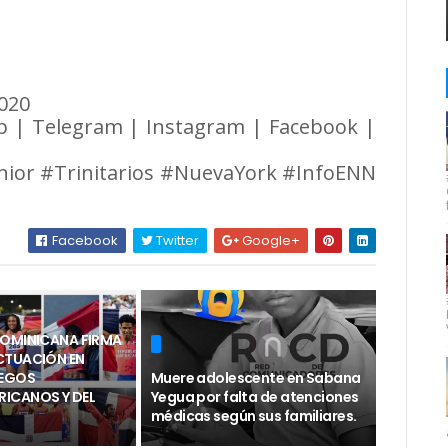
5020
p | Telegram | Instagram | Facebook |
nior #Trinitarios #NuevaYork #InfoENN
Facebook
Twitter
Google+
DOMINICANA FIRMA
CTUACIÓN EN
UEGOS
Muere adolescente en Sabana
ICANOS Y DEL
Yegua por falta de atenciones
médicas según sus familiares.