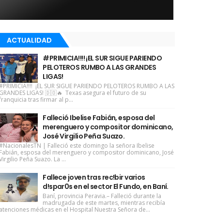
ACTUALIDAD
#PRIMICIA!!!! ¡EL SUR SIGUE PARIENDO
PELOTEROS RUMBO A LAS GRANDES
LIGAS!
#PRIMICIA!!!! ¡EL SUR SIGUE PARIENDO PELOTEROS RUMBO A LAS
GRANDES LIGAS! 🇩🇴🔥 Texas asegura el futuro de su
franquicia tras firmar al p...
Falleció Ibelise Fabián, esposa del
merenguero y compositor dominicano,
José Virgilio Peña Suazo.
#NacionalesTN | Falleció este domingo la señora Ibelise
Fabián, esposa del merenguero y compositor dominicano, José
Virgilio Peña Suazo. La ...
Fallece joven tras rec!bir varios
d!spar0s en el sector El Fundo, en Baní.
Baní, provincia Peravia.– Falleció durante la
madrugada de este martes, mientras recibía
atenciones médicas en el Hospital Nuestra Señora de...