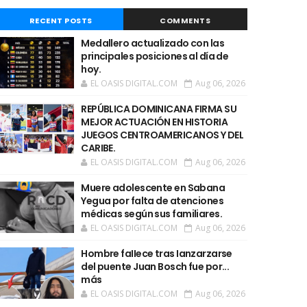
RECENT POSTS
COMMENTS
Medallero actualizado con las
principales posiciones al día de
hoy.
EL OASIS DIGITAL.COM
Aug 06, 2026
REPÚBLICA DOMINICANA FIRMA SU
MEJOR ACTUACIÓN EN HISTORIA
JUEGOS CENTROAMERICANOS Y DEL
CARIBE.
EL OASIS DIGITAL.COM
Aug 06, 2026
Muere adolescente en Sabana
Yegua por falta de atenciones
médicas según sus familiares.
EL OASIS DIGITAL.COM
Aug 06, 2026
Hombre faIIece tras Ianzarzarse
del puente Juan Bosch fue por...
más
EL OASIS DIGITAL.COM
Aug 06, 2026