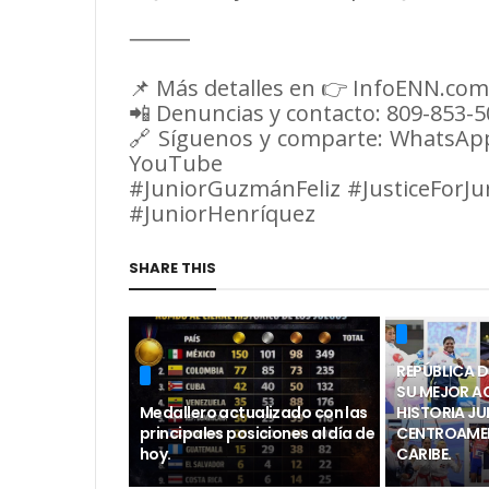
⸻
📌 Más detalles en 👉 InfoENN.com
📲 Denuncias y contacto: 809-853-
🔗 Síguenos y comparte: WhatsAp
YouTube
#JuniorGuzmánFeliz #JusticeForJu
#JuniorHenríquez
SHARE THIS
REPÚBLICA 
SU MEJOR A
Medallero actualizado con las
HISTORIA J
principales posiciones al día de
CENTROAMER
hoy.
CARIBE.