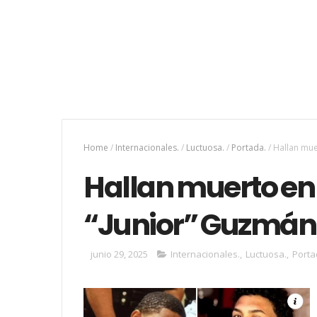
Home
/
Internacionales.
/
Luctuosa.
/
Portada.
/
Hallan mue
Hallan muerto en 
“Junior” Guzmán-
junio 29, 2025
Internacionales.
,
Luctuosa.
,
Porta