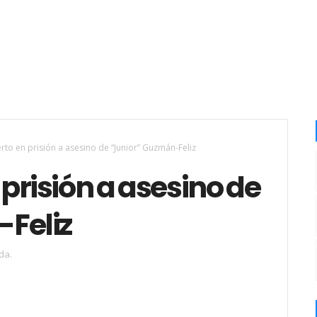
rto en prisión a asesino de “Junior” Guzmán-Feliz
prisión a asesino de
Feliz
da.