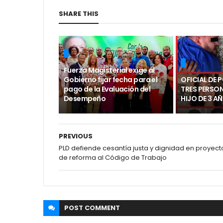
SHARE THIS
Fuerza Magisterial exige al
Gobierno fijar fecha para el
OFICIAL DE 
pago de la Evaluación del
TRES PERSO
Desempeño
HIJO DE 3 A
PREVIOUS
PLD defiende cesantía justa y dignidad en proyect
de reforma al Código de Trabajo
POST
COMMENT