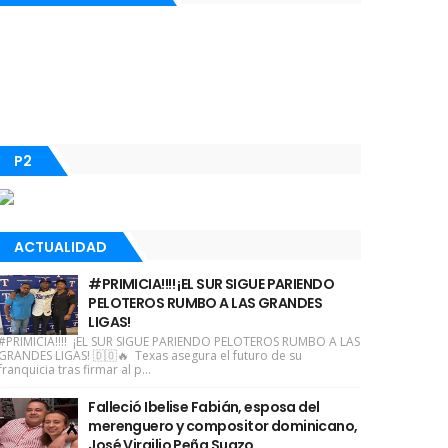
P2
ACTUALIDAD
#PRIMICIA!!!! ¡EL SUR SIGUE PARIENDO
PELOTEROS RUMBO A LAS GRANDES
LIGAS!
#PRIMICIA!!!! ¡EL SUR SIGUE PARIENDO PELOTEROS RUMBO A LAS
GRANDES LIGAS! 🇩🇴🔥 Texas asegura el futuro de su
franquicia tras firmar al p...
Falleció Ibelise Fabián, esposa del
merenguero y compositor dominicano,
José Virgilio Peña Suazo.