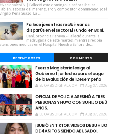
#NacionalesTN | Falleció este domingo la señora Ibelise
Fabián, esposa del merenguero y compositor dominicano, José
Virgilio Peña Suazo. La ...
Fallece joven tras rec!bir varios
d!spar0s en el sector El Fundo, en Baní.
Baní, provincia Peravia.– Falleció durante la
madrugada de este martes, mientras recibía
atenciones médicas en el Hospital Nuestra Señora de...
RECENT POSTS
COMMENTS
Fuerza Magisterial exige al
Gobierno fijar fecha para el pago
de la Evaluación del Desempeño
EL OASIS DIGITAL.COM
Aug 07, 2026
OFICIAL DE POLICIA ASESINÓ A TRES
PERSONAS Y HUYO CON SU HIJO DE 3
AÑOS.
EL OASIS DIGITAL.COM
Aug 07, 2026
¡SUBIÓ EN TIKTOK VIDEOS DE SU HIJO
DE 4 AÑITOS SIENDO ABUSADO!.