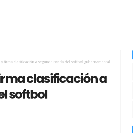
y firma clasificación a segunda ronda del softbol gubernamental.
irma clasificación a
l softbol