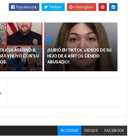
Facebook
Twitter
Google+
POLICIA ASESINÓ A
¡SUBIÓ EN TIKTOK VIDEOS DE SU
NAS Y HUYO CON SU
HIJO DE 4 AÑITOS SIENDO
ÑOS.
ABUSADO!.
o
BLOGGER
DISQUS
FACEBOOK