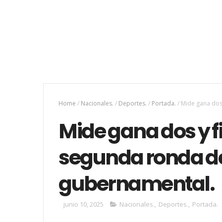
Home
/
Nacionales.
/
Deportes.
/
Portada.
/
Mide gana dos 
Mide gana dos y f
segunda ronda de
gubernamental.
junio 10, 2025
Nacionales.
,
Deportes.
,
Portada.