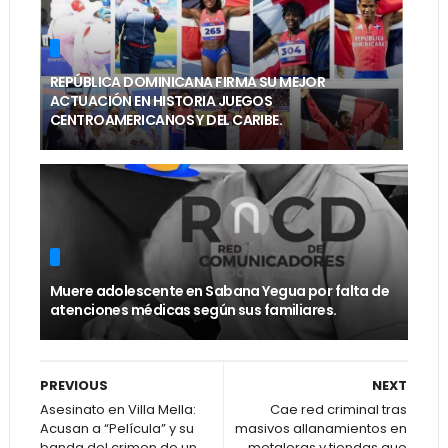
REPÚBLICA DOMINICANA FIRMA SU MEJOR
ACTUACIÓN EN HISTORIA JUEGOS
CENTROAMERICANOS Y DEL CARIBE.
Muere adolescente en Sabana Yegua por falta de
atenciones médicas según sus familiares.
PREVIOUS
NEXT
Asesinato en Villa Mella:
Cae red criminal tras
Acusan a “Película” y su
masivos allanamientos en
banda del crimen de un
metaleras y tiendas que