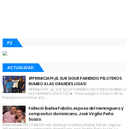
P2
ACTUALIDAD
#PRIMICIA!!!! ¡EL SUR SIGUE PARIENDO PELOTEROS
RUMBO A LAS GRANDES LIGAS!
#PRIMICIA!!!! ¡EL SUR SIGUE PARIENDO PELOTEROS RUMBO A
LAS GRANDES LIGAS! 🇩🇴🔥 Texas asegura el futuro de su
franquicia tras firmar al p...
Falleció Ibelise Fabián, esposa del merenguero y
compositor dominicano, José Virgilio Peña
Suazo.
#NacionalesTN | Falleció este domingo la señora Ibelise Fabián, esposa
del merenguero y compositor dominicano, José Virgilio Peña Suazo. La ...