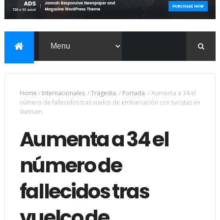
Home
/
Internacionales.
/
Tragedia.
/
Portada.
/
Aumenta a 34 el
número de fallecidos tras vuelco de embarcación con turistas en
Vietnam.
Aumenta a 34 el
número de
fallecidos tras
vuelco de