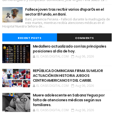
Fallece joven tras rec!bir varios d!spar0s en el
sector El Fundo, en Baní.
Baní, provincia Peravia.– Falleció durante la madrugada de
este martes, mientras recibía atenciones médicas en el
Hospital Nuestra Señora de...
RECENT POSTS
COMMENTS
Medallero actualizado con las principales
posiciones al día de hoy.
EL OASIS DIGITAL.COM
Aug 06, 2026
REPÚBLICA DOMINICANA FIRMA SU MEJOR
ACTUACIÓN EN HISTORIA JUEGOS
CENTROAMERICANOS Y DEL CARIBE.
EL OASIS DIGITAL.COM
Aug 06, 2026
Muere adolescente en Sabana Yegua por
falta de atenciones médicas según sus
familiares.
EL OASIS DIGITAL.COM
Aug 06, 2026