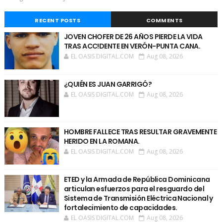
RECENT POSTS
COMMENTS
JOVEN CHOFER DE 26 AÑOS PIERDE LA VIDA
TRAS ACC!DENTE EN VERÓN-PUNTA CANA.
EL OASIS DIGITAL.COM
Aug 08, 2026
¿QUIÉN ES JUAN GARRIGÓ?
EL OASIS DIGITAL.COM
Aug 08, 2026
HOMBRE FALLECE TRAS RESULTAR GRAVEMENTE
HERIDO EN LA ROMANA.
EL OASIS DIGITAL.COM
Aug 08, 2026
ETED y la Armada de República Dominicana
articulan esfuerzos para el resguardo del
Sistema de Transmisión Eléctrica Nacional y
fortalecimiento de capacidades.
EL OASIS DIGITAL.COM
Aug 08, 2026