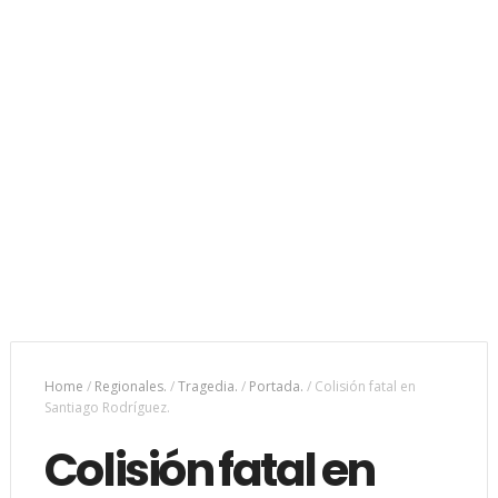
Home
/
Regionales.
/
Tragedia.
/
Portada.
/
Colisión fatal en
Santiago Rodríguez.
Colisión fatal en