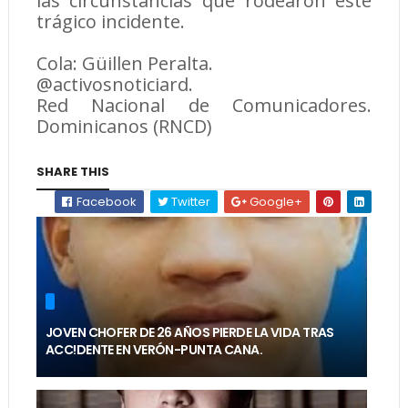
las circunstancias que rodearon este
trágico incidente.
Cola: Güillen Peralta.
@activosnoticiard.
Red Nacional de Comunicadores.
Dominicanos (RNCD)
SHARE THIS
Facebook
Twitter
Google+
JOVEN CHOFER DE 26 AÑOS PIERDE LA VIDA TRAS
ACC!DENTE EN VERÓN-PUNTA CANA.