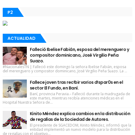
P2
ACTUALIDAD
Falleció Ibelise Fabián, esposa del merenguero y
compositor dominicano, José Virgilio Peña
Suazo.
#NacionalesTN | Falleció este domingo la señora Ibelise Fabián, esposa
del merenguero y compositor dominicano, José Virgilio Peña Suazo. La ...
Fallece joven tras rec!bir varios d!spar0s en el
sector El Fundo, en Baní.
Baní, provincia Peravia.– Falleció durante la madrugada de
este martes, mientras recibía atenciones médicas en el
Hospital Nuestra Señora de...
Kinito Méndez explica cambios en la distribución
de regalías de la Sociedad de Autores.
El presidente de SGACEDOM, Kinito Méndez, informó que la
entidad implementó un nuevo modelo para la distribución
de regalías con el objetivo...