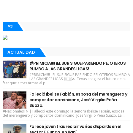
P2
ACTUALIDAD
#PRIMICIA!!!! ¡EL SUR SIGUE PARIENDO PELOTEROS
RUMBO A LAS GRANDES LIGAS!
#PRIMICIA!!!! ¡EL SUR SIGUE PARIENDO PELOTEROS RUMBO A
LAS GRANDES LIGAS! 🇩🇴🔥 Texas asegura el futuro de su
franquicia tras firmar al p...
Falleció Ibelise Fabián, esposa del merenguero y
compositor dominicano, José Virgilio Peña
Suazo.
#NacionalesTN | Falleció este domingo la señora Ibelise Fabián, esposa
del merenguero y compositor dominicano, José Virgilio Peña Suazo. La ...
Fallece joven tras rec!bir varios d!spar0s en el
sector El Fundo, en Baní.