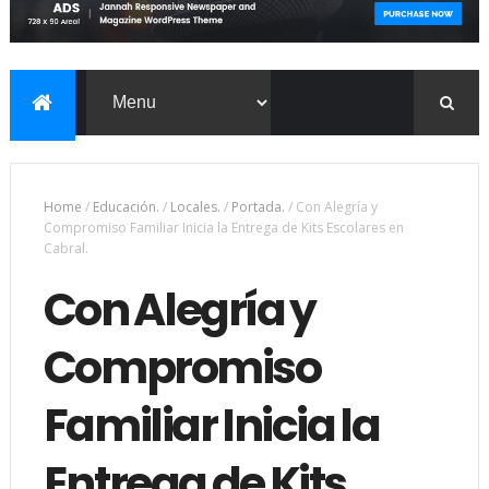
Home
/
Educación.
/
Locales.
/
Portada.
/
Con Alegría y
Compromiso Familiar Inicia la Entrega de Kits Escolares en
Cabral.
Con Alegría y
Compromiso
Familiar Inicia la
Entrega de Kits