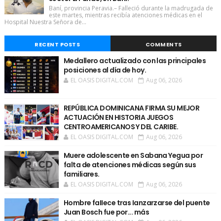
Baní, provincia Peravia.– Falleció durante la madrugada de
este martes, mientras recibía atenciones médicas en el
Hospital Nuestra Señora de...
RECENT POSTS
COMMENTS
Medallero actualizado con las principales
posiciones al día de hoy.
EL OASIS DIGITAL.COM
Aug 06, 2026
REPÚBLICA DOMINICANA FIRMA SU MEJOR
ACTUACIÓN EN HISTORIA JUEGOS
CENTROAMERICANOS Y DEL CARIBE.
EL OASIS DIGITAL.COM
Aug 06, 2026
Muere adolescente en Sabana Yegua por
falta de atenciones médicas según sus
familiares.
EL OASIS DIGITAL.COM
Aug 06, 2026
Hombre faIIece tras Ianzarzarse del puente
Juan Bosch fue por... más