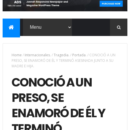
Home
/
Internacionales.
/
Tragedia.
/
Portada.
/
CONOCIÓ A UN
PRESO, SE ENAMORÓ DE ÉL Y TERMINÓ ASESINADA JUNTO A SU
MADRE E HIJA.
CONOCIÓ A UN
PRESO, SE
ENAMORÓ DE ÉL Y
TERMINÓ