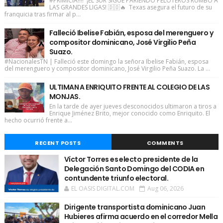
#PRIMICIA!!!! ¡EL SUR SIGUE PARIENDO PELOTEROS RUMBO A
LAS GRANDES LIGAS! 🇩🇴🔥 Texas asegura el futuro de su
franquicia tras firmar al p...
Falleció Ibelise Fabián, esposa del merenguero y
compositor dominicano, José Virgilio Peña
Suazo.
#NacionalesTN | Falleció este domingo la señora Ibelise Fabián, esposa
del merenguero y compositor dominicano, José Virgilio Peña Suazo. La ...
ULTIMAN A ENRIQUITO FRENTE AL COLEGIO DE LAS
MONJAS.
En la tarde de ayer jueves desconocidos ultimaron a tiros a
Enrique Jiménez Brito, mejor conocido como Enriquito. El
hecho ocurrió frente a...
RECENT POSTS
COMMENTS
Víctor Torres es electo presidente de la
Delegación Santo Domingo del CODIA en
contundente triunfo electoral.
EL OASIS DIGITAL.COM
Aug 06, 2026
Dirigente transportista dominicano Juan
Hubieres afirma acuerdo en el corredor Mella