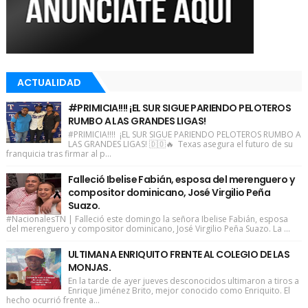
ACTUALIDAD
#PRIMICIA!!!! ¡EL SUR SIGUE PARIENDO PELOTEROS
RUMBO A LAS GRANDES LIGAS!
#PRIMICIA!!!! ¡EL SUR SIGUE PARIENDO PELOTEROS RUMBO A
LAS GRANDES LIGAS! 🇩🇴🔥 Texas asegura el futuro de su
franquicia tras firmar al p...
Falleció Ibelise Fabián, esposa del merenguero y
compositor dominicano, José Virgilio Peña
Suazo.
#NacionalesTN | Falleció este domingo la señora Ibelise Fabián, esposa
del merenguero y compositor dominicano, José Virgilio Peña Suazo. La ...
ULTIMAN A ENRIQUITO FRENTE AL COLEGIO DE LAS
MONJAS.
En la tarde de ayer jueves desconocidos ultimaron a tiros a
Enrique Jiménez Brito, mejor conocido como Enriquito. El
hecho ocurrió frente a...