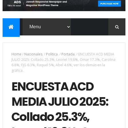
Home
/
Nacionales.
/
Política.
/
Portada.
/
ENCUESTA ACD MEDIA
JULIO 2025: Collado 25.3%, Leonel 19.8%, Omar 17.3%, Carolina
6.8%, FJG 6.3%, Raquel 5%, Abel 4.6%, ver los demás en la
gráfica.
ENCUESTA ACD
MEDIA JULIO 2025:
Collado 25.3%,