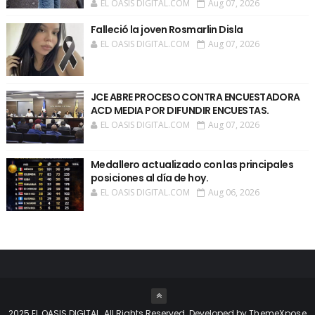
EL OASIS DIGITAL.COM
Aug 07, 2026
Falleció la joven Rosmarlin Disla
EL OASIS DIGITAL.COM
Aug 07, 2026
JCE ABRE PROCESO CONTRA ENCUESTADORA
ACD MEDIA POR DIFUNDIR ENCUESTAS.
EL OASIS DIGITAL.COM
Aug 07, 2026
Medallero actualizado con las principales
posiciones al día de hoy.
EL OASIS DIGITAL.COM
Aug 06, 2026
2025 EL OASIS DIGITAL. All Rights Reserved. Developed by
ThemeXpose