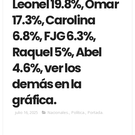
Leonel 19.8%, Omar
17.3%, Carolina
6.8%, FJG 6.3%,
Raquel 5%, Abel
4.6%, ver los
demás en la
gráfica.
julio 16, 2025
Nacionales.
,
Política.
,
Portada.