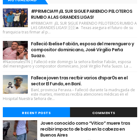
#PRIMICIA!!!! ¡EL SUR SIGUE PARIENDO PELOTEROS
RUMBO A LAS GRANDES LIGAS!
#PRIMICIA!!!! ¡EL SUR SIGUE PARIENDO PELOTEROS RUMBO A
LAS GRANDES LIGAS! 🇩🇴🔥 Texas asegura el futuro de su
franquicia tras firmar al p...
Falleció Ibelise Fabián, esposa del merenguero y
compositor dominicano, José Virgilio Peña
Suazo.
#NacionalesTN | Falleció este domingo la señora Ibelise Fabián, esposa
del merenguero y compositor dominicano, José Virgilio Peña Suazo. La ...
Fallece joven tras rec!bir varios d!spar0s en el
sector El Fundo, en Baní.
Baní, provincia Peravia.– Falleció durante la madrugada de
este martes, mientras recibía atenciones médicas en el
Hospital Nuestra Señora de...
RECENT POSTS
COMMENTS
Joven conocido como “Vitico” muere tras
recibir impacto de bala en la cabeza en
Buenos Aires