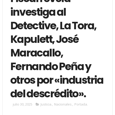
investiga al
Detective, La Tora,
Kapulett, José
Maracallo,
Fernando Peña y
otros por «industria
del descrédito».
julio 30, 2025
Justicia.
,
Nacionales.
,
Portada.