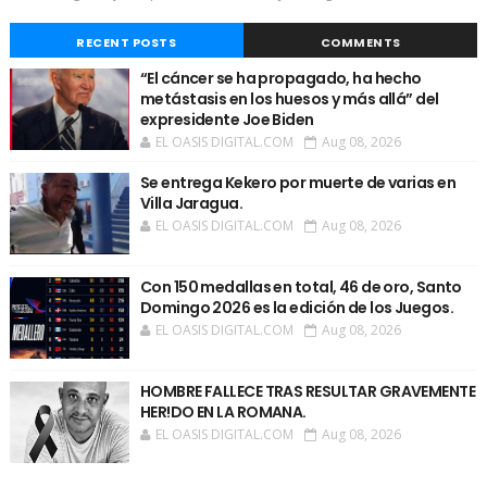
RECENT POSTS
COMMENTS
“El cáncer se ha propagado, ha hecho
metástasis en los huesos y más allá” del
expresidente Joe Biden
EL OASIS DIGITAL.COM
Aug 08, 2026
Se entrega Kekero por muerte de varias en
Villa Jaragua.
EL OASIS DIGITAL.COM
Aug 08, 2026
Con 150 medallas en total, 46 de oro, Santo
Domingo 2026 es la edición de los Juegos.
EL OASIS DIGITAL.COM
Aug 08, 2026
HOMBRE FALLECE TRAS RESULTAR GRAVEMENTE
HER!DO EN LA ROMANA.
EL OASIS DIGITAL.COM
Aug 08, 2026