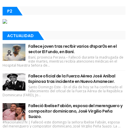
P2
ACTUALIDAD
Fallece joven tras rec!bir varios d!spar0s en el
sector El Fundo, en Baní.
Baní, provincia Peravia.– Falleció durante la madrugada de
este martes, mientras recibía atenciones médicas en el
Hospital Nuestra Señora de...
Fallece oficial de la Fuerza Aérea José Aníbal
Espinosa tras incidente en Nuevo Amanecer.
Santo Domingo Este - En el día de hoy se ha confirmado el
fallecimiento del oficial de la Fuerza Aérea de la República
Dominicana (FARD), Jo...
Falleció Ibelise Fabián, esposa del merenguero y
compositor dominicano, José Virgilio Peña
Suazo.
#NacionalesTN | Falleció este domingo la señora Ibelise Fabián, esposa
del merenguero y compositor dominicano, José Virgilio Peña Suazo. La ...