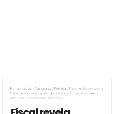
Home
/
Justicia.
/
Nacionales.
/
Portada.
/
Fiscal revela investiga al
Detective, La Tora, Kapulett, José Maracallo, Fernando Peña y
otros por «industria del descrédito».
Fiscal revela