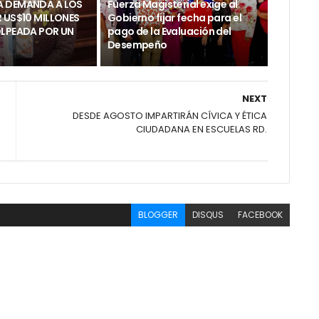
 DEMANDA A LOS
Fuerza Magisterial exige al
 US$10 MILLONES
Gobierno fijar fecha para el
OLPEADA POR UN
pago de la Evaluación del
Desempeño
NEXT
DESDE AGOSTO IMPARTIRÁN CÍVICA Y ÉTICA
CIUDADANA EN ESCUELAS RD.
BLOGGER
DISQUS
FACEBOOK