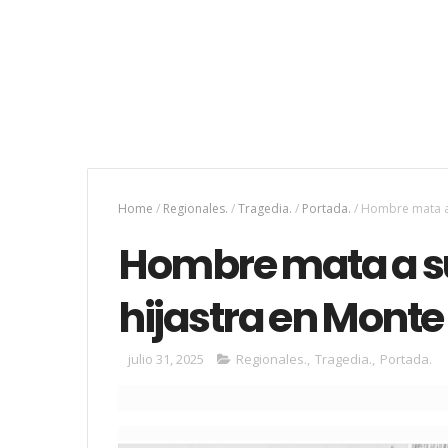
Home
/
Regionales.
/
Tragedia.
/
Portada.
/
Hombre mata a s
Hombre mata a su 
hijastra en Monte 
julio 31, 2025
Regionales.
,
Tragedia.
,
Portada.