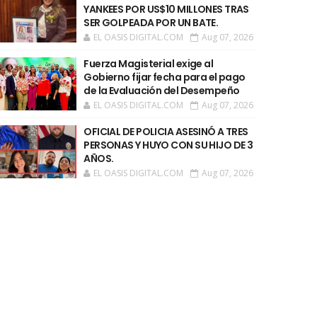
YANKEES POR US$10 MILLONES TRAS
SER GOLPEADA POR UN BATE.
EL OASIS DIGITAL.COM
Aug 07, 2026
Fuerza Magisterial exige al
Gobierno fijar fecha para el pago
de la Evaluación del Desempeño
EL OASIS DIGITAL.COM
Aug 07, 2026
OFICIAL DE POLICIA ASESINÓ A TRES
PERSONAS Y HUYO CON SU HIJO DE 3
AÑOS.
EL OASIS DIGITAL.COM
Aug 07, 2026