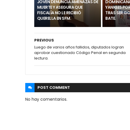
JOVEN DENUNCIA AMENAZAS DE
DOMINICANA
MUERTE Y ASEGURA QUE
YANKEES POR
FISCALÍA NO LE RECIBIÓ
TRAS SER G
QUERELLA EN SFM.
BATE.
PREVIOUS
Luego de varios años fallidos, diputados logran
aprobar cuestionado Código Penal en segunda
lectura.
POST
COMMENT
No hay comentarios.