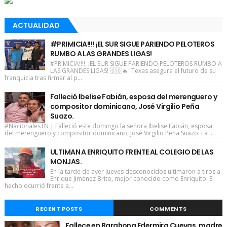
ACTUALIDAD
#PRIMICIA!!!! ¡EL SUR SIGUE PARIENDO PELOTEROS
RUMBO A LAS GRANDES LIGAS!
#PRIMICIA!!!! ¡EL SUR SIGUE PARIENDO PELOTEROS RUMBO A
LAS GRANDES LIGAS! 🇩🇴🔥 Texas asegura el futuro de su
franquicia tras firmar al p...
Falleció Ibelise Fabián, esposa del merenguero y
compositor dominicano, José Virgilio Peña
Suazo.
#NacionalesTN | Falleció este domingo la señora Ibelise Fabián, esposa
del merenguero y compositor dominicano, José Virgilio Peña Suazo. La ...
ULTIMAN A ENRIQUITO FRENTE AL COLEGIO DE LAS
MONJAS.
En la tarde de ayer jueves desconocidos ultimaron a tiros a
Enrique Jiménez Brito, mejor conocido como Enriquito. El
hecho ocurrió frente a...
RECENT POSTS
COMMENTS
Fallece en Barahona Edermira Cuevas, madre