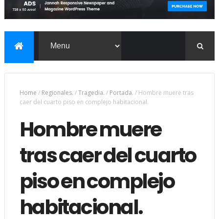
Home
/
Regionales.
/
Tragedia.
/
Portada.
/
Hombre muere tras
caer del cuarto piso en complejo habitacional.
Hombre muere
tras caer del cuarto
piso en complejo
habitacional.