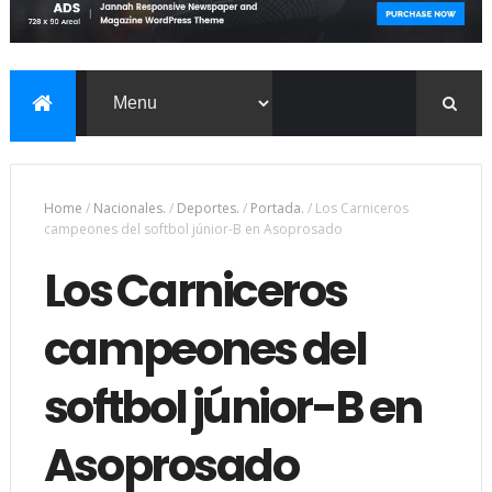
Home
/
Nacionales.
/
Deportes.
/
Portada.
/
Los Carniceros
campeones del softbol júnior-B en Asoprosado
Los Carniceros
campeones del
softbol júnior-B en
Asoprosado