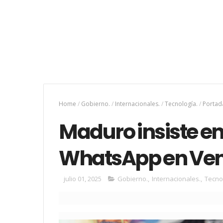
Home
/
Gobierno.
/
Internacionales.
/
Tecnología.
/
Portad
Maduro insiste en
WhatsApp en Ven
julio 01, 2025
Gobierno.
,
Internacionales.
,
Tecno