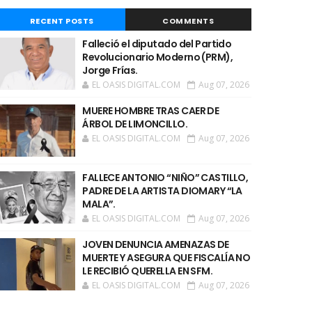
RECENT POSTS
COMMENTS
Falleció el diputado del Partido
Revolucionario Moderno (PRM),
Jorge Frías.
EL OASIS DIGITAL.COM
Aug 07, 2026
MUERE HOMBRE TRAS CAER DE
ÁRBOL DE LIMONCILLO.
EL OASIS DIGITAL.COM
Aug 07, 2026
FALLECE ANTONIO “NIÑO” CASTILLO,
PADRE DE LA ARTISTA DIOMARY “LA
MALA”.
EL OASIS DIGITAL.COM
Aug 07, 2026
JOVEN DENUNCIA AMENAZAS DE
MUERTE Y ASEGURA QUE FISCALÍA NO
LE RECIBIÓ QUERELLA EN SFM.
EL OASIS DIGITAL.COM
Aug 07, 2026