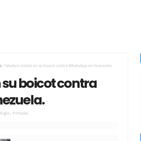
a.
/
Maduro insiste en su boicot contra WhatsApp en Venezuela.
 su boicot contra
ezuela.
logía.
,
Portada.