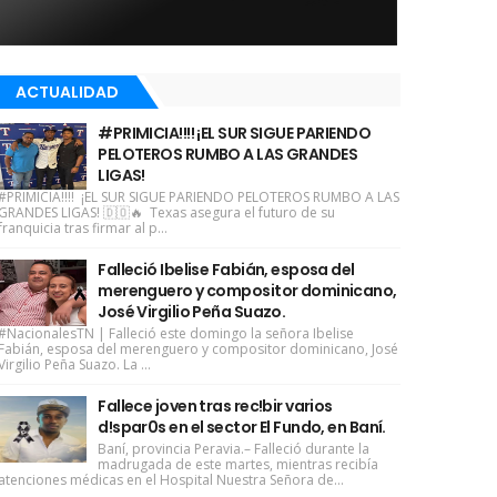
ACTUALIDAD
#PRIMICIA!!!! ¡EL SUR SIGUE PARIENDO
PELOTEROS RUMBO A LAS GRANDES
LIGAS!
#PRIMICIA!!!! ¡EL SUR SIGUE PARIENDO PELOTEROS RUMBO A LAS
GRANDES LIGAS! 🇩🇴🔥 Texas asegura el futuro de su
franquicia tras firmar al p...
Falleció Ibelise Fabián, esposa del
merenguero y compositor dominicano,
José Virgilio Peña Suazo.
#NacionalesTN | Falleció este domingo la señora Ibelise
Fabián, esposa del merenguero y compositor dominicano, José
Virgilio Peña Suazo. La ...
Fallece joven tras rec!bir varios
d!spar0s en el sector El Fundo, en Baní.
Baní, provincia Peravia.– Falleció durante la
madrugada de este martes, mientras recibía
atenciones médicas en el Hospital Nuestra Señora de...