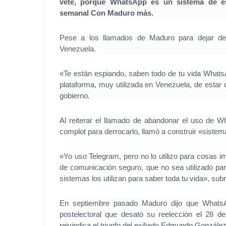
vete, porque WhatsApp es un sistema de es
semanal Con Maduro más.
Pese a los llamados de Maduro para dejar de
Venezuela.
«Te están espiando, saben todo de tu vida Whats
plataforma, muy utilizada en Venezuela, de estar 
gobierno.
Al reiterar el llamado de abandonar el uso de Wh
complot para derrocarlo, llamó a construir «sistem
«Yo uso Telegram, pero no lo utilizo para cosas 
de comunicación seguro, que no sea utilizado p
sistemas los utilizan para saber toda tu vida», sub
En septiembre pasado Maduro dijo que WhatsAp
postelectoral que desató su reelección el 28 de
reivindica el triunfo del exiliado Edmundo González