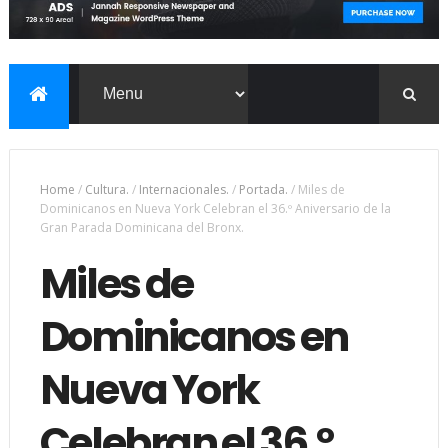
Home
/
Cultura.
/
Internacionales.
/
Portada.
/
Miles de
Dominicanos en Nueva York Celebran el 36.º Aniversario de la
Gran Parada Dominicana del Bronx.
Miles de
Dominicanos en
Nueva York
Celebran el 36.º