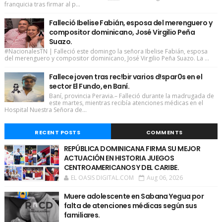
franquicia tras firmar al p...
Falleció Ibelise Fabián, esposa del merenguero y
compositor dominicano, José Virgilio Peña
Suazo.
#NacionalesTN | Falleció este domingo la señora Ibelise Fabián, esposa
del merenguero y compositor dominicano, José Virgilio Peña Suazo. La ...
Fallece joven tras rec!bir varios d!spar0s en el
sector El Fundo, en Baní.
Baní, provincia Peravia.– Falleció durante la madrugada de
este martes, mientras recibía atenciones médicas en el
Hospital Nuestra Señora de...
RECENT POSTS
COMMENTS
REPÚBLICA DOMINICANA FIRMA SU MEJOR
ACTUACIÓN EN HISTORIA JUEGOS
CENTROAMERICANOS Y DEL CARIBE.
EL OASIS DIGITAL.COM
Aug 06, 2026
Muere adolescente en Sabana Yegua por
falta de atenciones médicas según sus
familiares.