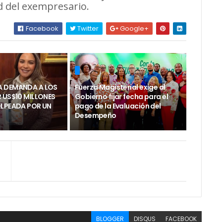
 del exempresario.
Facebook
Twitter
Google+
 DEMANDA A LOS
Fuerza Magisterial exige al
 US$10 MILLONES
Gobierno fijar fecha para el
OLPEADA POR UN
pago de la Evaluación del
Desempeño
BLOGGER
DISQUS
FACEBOOK