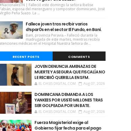
#NacionalesTN | Falleció este domingo la señora Ibelise
Fabián, esposa del merenguero y compositor dominicano, José
Virgilio Peña Suazo. La ...
Fallece joven tras rec!bir varios
d!spar0s en el sector El Fundo, en Baní.
Baní, provincia Peravia.– Falleció durante la
madrugada de este martes, mientras recibía
atenciones médicas en el Hospital Nuestra Señora de...
RECENT POSTS
COMMENTS
JOVEN DENUNCIA AMENAZAS DE
MUERTE Y ASEGURA QUE FISCALÍA NO
LE RECIBIÓ QUERELLA EN SFM.
EL OASIS DIGITAL.COM
Aug 07, 2026
DOMINICANA DEMANDA A LOS
YANKEES POR US$10 MILLONES TRAS
SER GOLPEADA POR UN BATE.
EL OASIS DIGITAL.COM
Aug 07, 2026
Fuerza Magisterial exige al
Gobierno fijar fecha para el pago