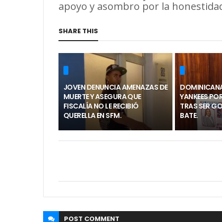
apoyo y asombro por la honestidad
SHARE THIS
JOVEN DENUNCIA AMENAZAS DE
DOMINICANA
MUERTE Y ASEGURA QUE
YANKEES POR
FISCALÍA NO LE RECIBIÓ
TRAS SER G
QUERELLA EN SFM.
BATE.
POST
COMMENT