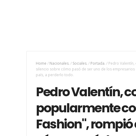
Home
/
Nacionales.
/
Sociales.
/
Portada.
/
Pedro Valentín,
silencio sobre cómo pasó de ser uno de los empresarios
país, a perderlo todo.
Pedro Valentín, 
popularmente co
Fashion", rompió e