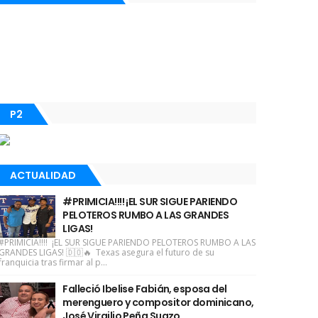
P2
ACTUALIDAD
#PRIMICIA!!!! ¡EL SUR SIGUE PARIENDO
PELOTEROS RUMBO A LAS GRANDES
LIGAS!
#PRIMICIA!!!! ¡EL SUR SIGUE PARIENDO PELOTEROS RUMBO A LAS
GRANDES LIGAS! 🇩🇴🔥 Texas asegura el futuro de su
franquicia tras firmar al p...
Falleció Ibelise Fabián, esposa del
merenguero y compositor dominicano,
José Virgilio Peña Suazo.