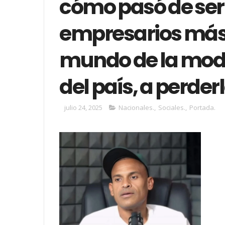
cómo pasó de ser 
empresarios más 
mundo de la moda
del país, a perder
julio 24, 2025
Nacionales.
,
Sociales.
,
Portada.