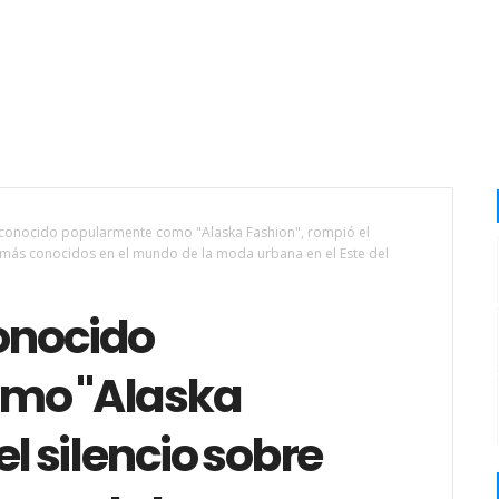
 conocido popularmente como "Alaska Fashion", rompió el
 más conocidos en el mundo de la moda urbana en el Este del
conocido
mo "Alaska
l silencio sobre