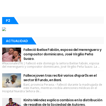
P2
ACTUALIDAD
Falleció Ibelise Fabián, esposa del merenguero y
compositor dominicano, José Virgilio Peña
Suazo.
#NacionalesTN | Falleció este domingo la señora Ibelise Fabián, esposa
del merenguero y compositor dominicano, José Virgilio Peña Suazo. La ...
Fallece joven tras rec!bir varios d!spar0s en el
sector El Fundo, en Baní.
Baní, provincia Peravia.– Falleció durante la madrugada de
este martes, mientras recibía atenciones médicas en el
Hospital Nuestra Señora de...
Kinito Méndez explica cambios en la distribución
de regalías de la Sociedad de Autores.