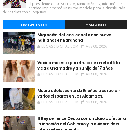
El presidente de SGACEDOM, Kinito Méndez, informó que la
entidad implementó un nuevo modelo para la distribución
de regalías con el objetivo...
RECENT POSTS
COMMENTS
Migración detiene jeepeta con nueve
haitianos en Barahona
EL OASIS DIGITAL.COM
Aug 08, 2026
Vecino molesto por el ruido le arrebató la
vida a una madre y a su hija de 17 años.
EL OASIS DIGITAL.COM
Aug 08, 2026
Muere adolescente de 15 años tras recibir
varios disparos en Los Alcarrizos.
EL OASIS DIGITAL.COM
Aug 08, 2026
El Rey defiende Ceuta con un claro bofetón a
la inacción del Gobierno y la quiebra de su
labor gubernamental.