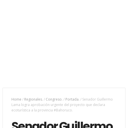
Home
/
Regionales.
/
Congreso.
/
Portada.
/
Senador Guillermo
Lama logra aprobación urgente del proyecto que declara
ecoturística a la provincia #Bahoruco.
Senador Guillermo