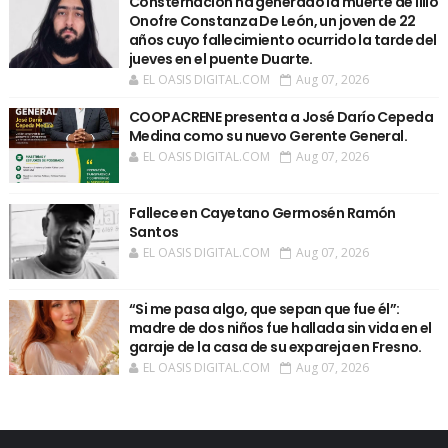
Consternación ha generado la muerte de Illio
Onofre Constanza De León, un joven de 22
años cuyo fallecimiento ocurrido la tarde del
jueves en el puente Duarte.
EL OASIS DIGITAL.COM
Aug 07, 2026
COOPACRENE presenta a José Darío Cepeda
Medina como su nuevo Gerente General.
EL OASIS DIGITAL.COM
Aug 07, 2026
Fallece en Cayetano Germosén Ramón
Santos
EL OASIS DIGITAL.COM
Aug 07, 2026
“Si me pasa algo, que sepan que fue él”:
madre de dos niños fue hallada sin vida en el
garaje de la casa de su expareja en Fresno.
EL OASIS DIGITAL.COM
Aug 07, 2026