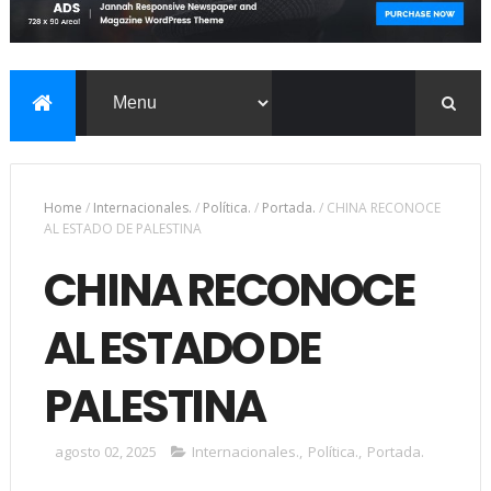
Home
/
Internacionales.
/
Política.
/
Portada.
/
CHINA RECONOCE
AL ESTADO DE PALESTINA
CHINA RECONOCE
AL ESTADO DE
PALESTINA
agosto 02, 2025
Internacionales.
,
Política.
,
Portada.