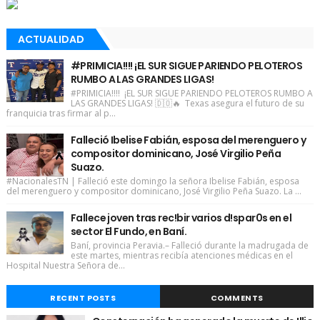
ACTUALIDAD
#PRIMICIA!!!! ¡EL SUR SIGUE PARIENDO PELOTEROS
RUMBO A LAS GRANDES LIGAS!
#PRIMICIA!!!! ¡EL SUR SIGUE PARIENDO PELOTEROS RUMBO A
LAS GRANDES LIGAS! 🇩🇴🔥 Texas asegura el futuro de su
franquicia tras firmar al p...
Falleció Ibelise Fabián, esposa del merenguero y
compositor dominicano, José Virgilio Peña
Suazo.
#NacionalesTN | Falleció este domingo la señora Ibelise Fabián, esposa
del merenguero y compositor dominicano, José Virgilio Peña Suazo. La ...
Fallece joven tras rec!bir varios d!spar0s en el
sector El Fundo, en Baní.
Baní, provincia Peravia.– Falleció durante la madrugada de
este martes, mientras recibía atenciones médicas en el
Hospital Nuestra Señora de...
RECENT POSTS
COMMENTS