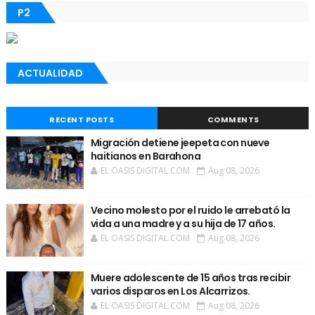
P2
ACTUALIDAD
RECENT POSTS
COMMENTS
Migración detiene jeepeta con nueve
haitianos en Barahona
EL OASIS DIGITAL.COM
Aug 08, 2026
Vecino molesto por el ruido le arrebató la
vida a una madre y a su hija de 17 años.
EL OASIS DIGITAL.COM
Aug 08, 2026
Muere adolescente de 15 años tras recibir
varios disparos en Los Alcarrizos.
EL OASIS DIGITAL.COM
Aug 08, 2026