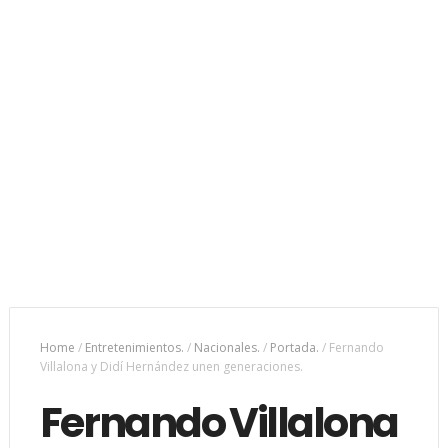
Home
/
Entretenimientos.
/
Nacionales.
/
Portada.
/
Fernando
Villalona y Didí Hernández unen generaciones.
Fernando Villalona