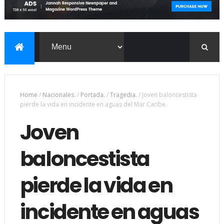
Home
/
Nacionales.
/
Portada.
/
Tragedia.
/
Joven baloncestista
pierde la vida en incidente en aguas del Mar Caribe.
Joven
baloncestista
pierde la vida en
incidente en aguas