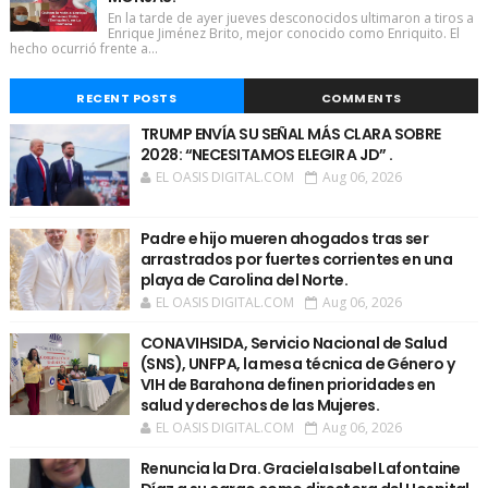
En la tarde de ayer jueves desconocidos ultimaron a tiros a
Enrique Jiménez Brito, mejor conocido como Enriquito. El
hecho ocurrió frente a...
RECENT POSTS
COMMENTS
TRUMP ENVÍA SU SEÑAL MÁS CLARA SOBRE
2028: “NECESITAMOS ELEGIR A JD” .
EL OASIS DIGITAL.COM
Aug 06, 2026
Padre e hijo mueren ahogados tras ser
arrastrados por fuertes corrientes en una
playa de Carolina del Norte.
EL OASIS DIGITAL.COM
Aug 06, 2026
CONAVIHSIDA, Servicio Nacional de Salud
(SNS), UNFPA, la mesa técnica de Género y
VIH de Barahona definen prioridades en
salud y derechos de las Mujeres.
EL OASIS DIGITAL.COM
Aug 06, 2026
Renuncia la Dra. Graciela Isabel Lafontaine