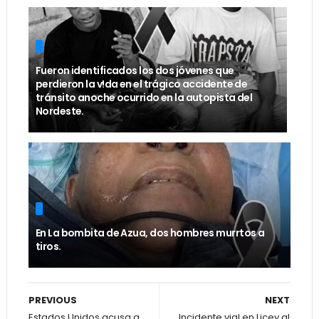
Fueron identificados los dos jóvenes que
perdieron la v!da en el trágico accidente de
tránsito anoche ocurrido en la autopista del
Nordeste.
En La bombita de Azua, dos hombres murrtos a
tiros.
PREVIOUS
NEXT
Estados Unidos acusa a
Incidente vial en Licey al