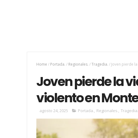
Home
/
Portada.
/
Regionales.
/
Tragedia.
/
Joven pierde la
Joven pierde la v
violento en Monte
agosto 24, 2025
Portada.
,
Regionales.
,
Tragedia