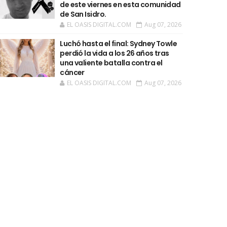
de este viernes en esta comunidad
de San Isidro.
EL OASIS DIGITAL.COM
Aug 07, 2026
Luchó hasta el final: Sydney Towle
perdió la vida a los 26 años tras
una valiente batalla contra el
cáncer
EL OASIS DIGITAL.COM
Aug 07, 2026