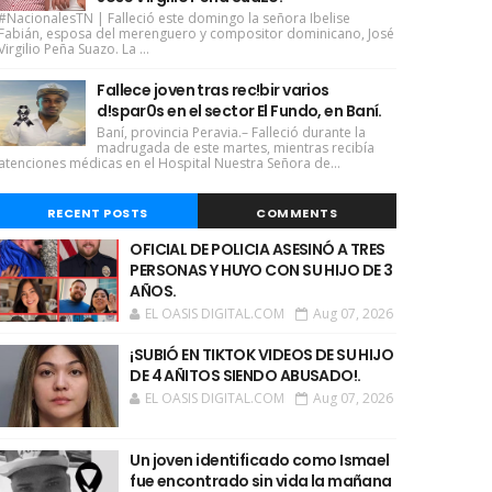
#NacionalesTN | Falleció este domingo la señora Ibelise
Fabián, esposa del merenguero y compositor dominicano, José
Virgilio Peña Suazo. La ...
Fallece joven tras rec!bir varios
d!spar0s en el sector El Fundo, en Baní.
Baní, provincia Peravia.– Falleció durante la
madrugada de este martes, mientras recibía
atenciones médicas en el Hospital Nuestra Señora de...
RECENT POSTS
COMMENTS
OFICIAL DE POLICIA ASESINÓ A TRES
PERSONAS Y HUYO CON SU HIJO DE 3
AÑOS.
EL OASIS DIGITAL.COM
Aug 07, 2026
¡SUBIÓ EN TIKTOK VIDEOS DE SU HIJO
DE 4 AÑITOS SIENDO ABUSADO!.
EL OASIS DIGITAL.COM
Aug 07, 2026
Un joven identificado como Ismael
fue encontrado sin vida la mañana