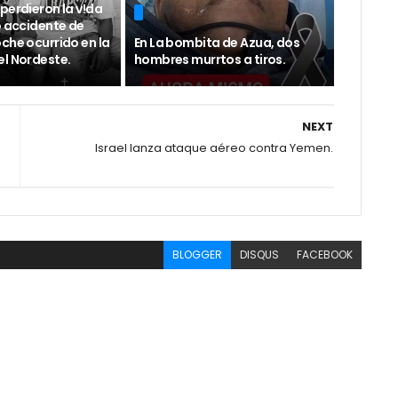
perdieron la v!da
o accidente de
che ocurrido en la
En La bombita de Azua, dos
el Nordeste.
hombres murrtos a tiros.
NEXT
Israel lanza ataque aéreo contra Yemen.
BLOGGER
DISQUS
FACEBOOK