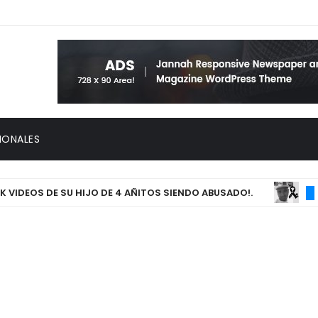
IONALES
EOS DE SU HIJO DE 4 AÑITOS SIENDO ABUSADO!.
Un j