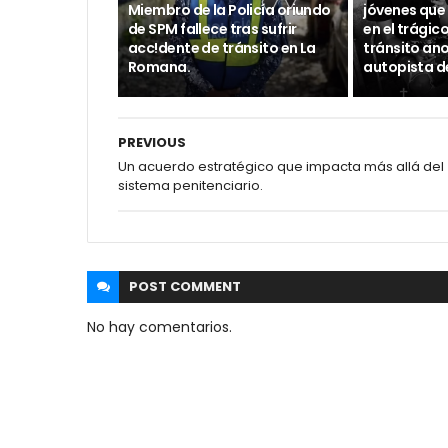
Miembro de la Policía oriundo
jóvenes que 
de SPM fallece tras sufrir
en el trágic
acc!dente de tránsito en La
tránsito ano
Romana.
autopista d
PREVIOUS
Un acuerdo estratégico que impacta más allá del
sistema penitenciario.
POST
COMMENT
No hay comentarios.