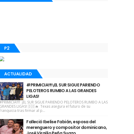
P2
ACTUALIDAD
#PRIMICIA!!!! ¡EL SUR SIGUE PARIENDO
PELOTEROS RUMBO A LAS GRANDES
LIGAS!
#PRIMICIA!!!! ¡EL SUR SIGUE PARIENDO PELOTEROS RUMBO A LAS
GRANDES LIGAS! 🇩🇴🔥 Texas asegura el futuro de su
franquicia tras firmar al p...
Falleció Ibelise Fabián, esposa del
merenguero y compositor dominicano,
José Virgilio Peña Suazo.